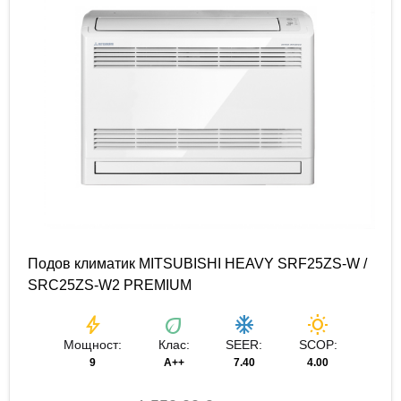
Подов климатик MITSUBISHI HEAVY SRF25ZS-W /
SRC25ZS-W2 PREMIUM
bolt
eco
ac_unit
wb_sunny
Мощност:
Клас:
SEER:
SCOP:
9
A++
7.40
4.00