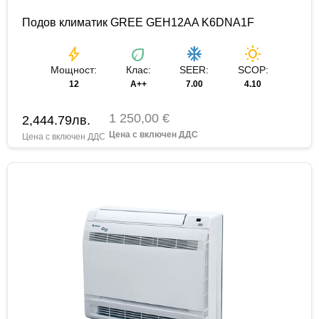
Подов климатик GREE GEH12AA K6DNA1F
bolt
eco
ac_unit
wb_sunny
Мощност:
Клас:
SEER:
SCOP:
12
A++
7.00
4.10
1 250,00 €
2,444.79
лв.