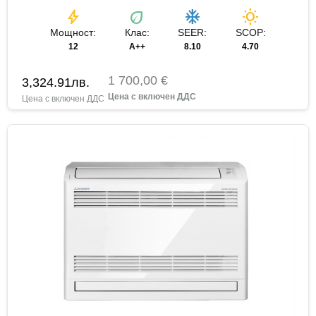
bolt
eco
ac_unit
wb_sunny
Мощност:
Клас:
SEER:
SCOP:
12
A++
8.10
4.70
1 700,00 €
3,324.91
лв.