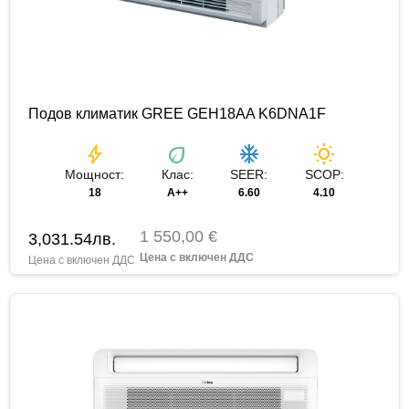
Подов климатик GREE GEH18AA K6DNA1F
bolt
eco
ac_unit
wb_sunny
Мощност:
Клас:
SEER:
SCOP:
18
A++
6.60
4.10
1 550,00 €
3,031.54
лв.