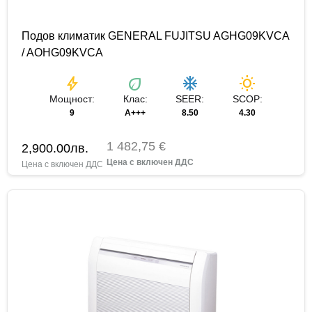
Подов климатик GENERAL FUJITSU AGHG09KVCA
/ AOHG09KVCA
bolt
eco
ac_unit
wb_sunny
Мощност:
Клас:
SEER:
SCOP:
9
A+++
8.50
4.30
1 482,75 €
2,900.00
лв.