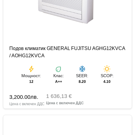
Подов климатик GENERAL FUJITSU AGHG12KVCA
/ AOHG12KVCA
bolt
eco
ac_unit
wb_sunny
Мощност:
Клас:
SEER:
SCOP:
12
A++
8.20
4.10
1 636,13 €
3,200.00
лв.