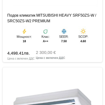
Подов климатик MITSUBISHI HEAVY SRF50ZS-W /
SRC50ZS-W2 PREMIUM
bolt
eco
ac_unit
wb_sunny
Мощност:
Клас:
SEER:
SCOP:
18
A++
7.50
4.60
2 300,00 €
4,498.41
лв.