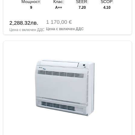
Мощност:
Клас:
SEER:
SCOP:
9
A++
7.20
4.10
1 170,00 €
2,288.32
лв.