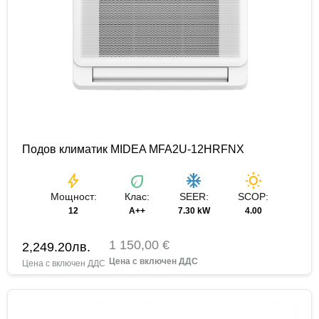
Подов климатик MIDEA MFA2U-12HRFNX
bolt
eco
ac_unit
wb_sunny
Мощност:
Клас:
SEER:
SCOP:
12
A++
7.30 kW
4.00
1 150,00 €
2,249.20
лв.