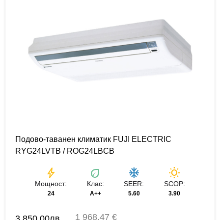
Подово-таванен климатик FUJI ELECTRIC
RYG24LVTB / ROG24LBCB
bolt
eco
ac_unit
wb_sunny
Мощност:
Клас:
SEER:
SCOP:
24
A++
5.60
3.90
1 968,47 €
3,850.00
лв.