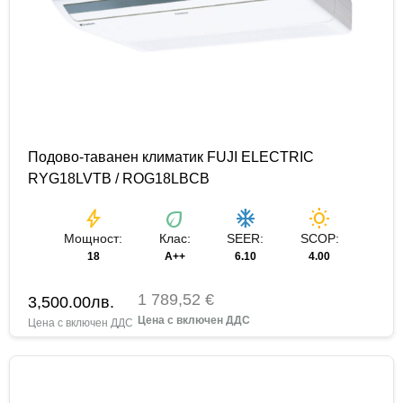
Подово-таванен климатик FUJI ELECTRIC
RYG18LVTB / ROG18LBCB
bolt
eco
ac_unit
wb_sunny
Мощност:
Клас:
SEER:
SCOP:
18
A++
6.10
4.00
1 789,52 €
3,500.00
лв.