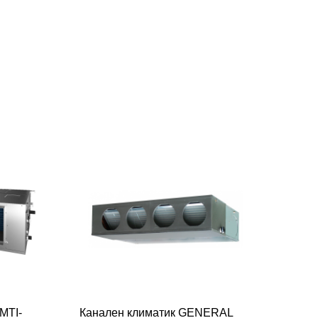
MTI-
Канален климатик GENERAL
Кан