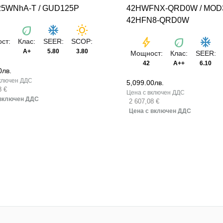
5WNhA-T / GUD125P
42HWFNX-QRD0W / MOD
42HFN8-QRD0W
t
eco
ac_unit
wb_sunny
bolt
eco
ac_unit
ст:
Клас:
SEER:
SCOP:
А+
5.80
3.80
Мощност:
Клас:
SEER:
42
A++
6.10
0
лв.
5,099.00
лв.
8 €
2 607,08 €