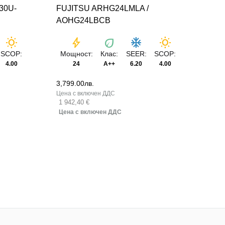
30U-
FUJITSU ARHG24LMLA /
GUD
AOHG24LBCB
wb_sunny
bolt
eco
ac_unit
wb_sunny
Мо
SCOP:
Мощност:
Клас:
SEER:
SCOP:
4.00
24
A++
6.20
4.00
4,49
3,799.00
лв.
2 30
1 942,40 €