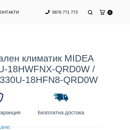
КОНТАКТИ
0876 771 773
0
ален климатик MIDEA
U-18HWFNX-QRD0W /
330U-18HFN8-QRD0W
гаранция
Безплатна достака
ане: