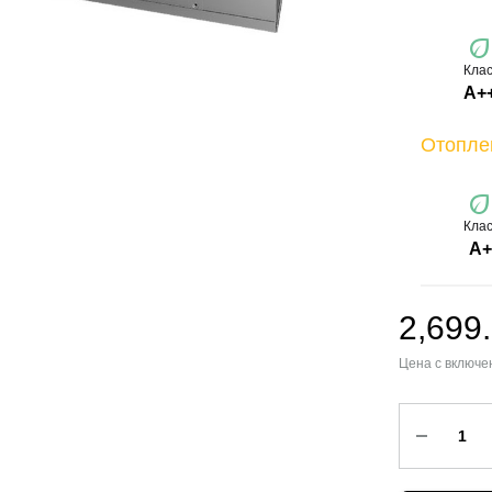
ec
Клас
A+
Отопле
ec
Клас
A+
2,699