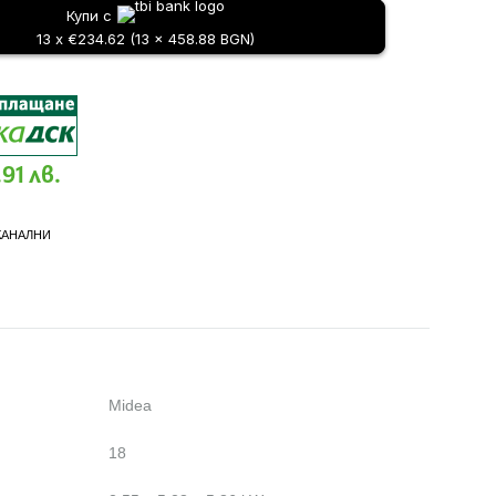
Купи с
13 x €234.62 (13 x 458.88 BGN)
.91 лв.
КАНАЛНИ
Midea
18