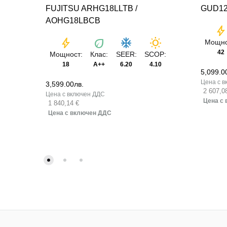
FUJITSU ARHG18LLTB /
GUD12
AOHG18LBCB
bol
bolt
eco
ac_unit
wb_sunny
Мощно
42
Мощност:
Клас:
SEER:
SCOP:
18
A++
6.20
4.10
5,099.0
3,599.00
лв.
2 607,0
1 840,14 €