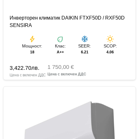
Инверторен климатик DAIKIN FTXF50D / RXF50D
SENSIRA
bolt
eco
ac_unit
wb_sunny
Мощност:
Клас:
SEER:
SCOP:
18
A++
6.21
4.06
1 750,00 €
3,422.70
лв.