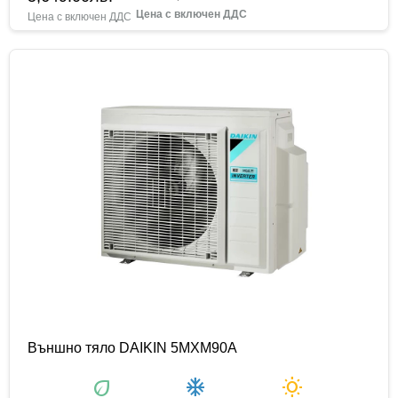
Външно тяло DAIKIN 5MXM90A
eco
ac_unit
wb_sunny