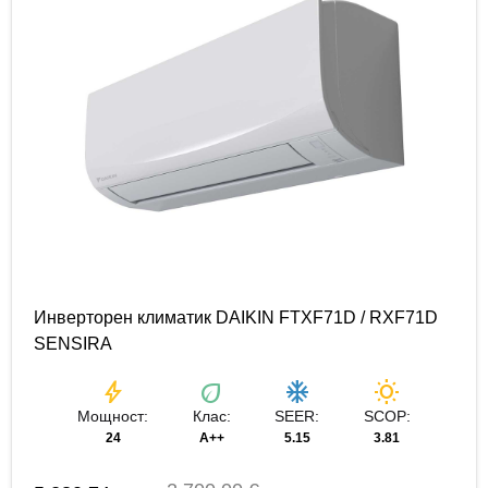
Инверторен климатик DAIKIN FTXF71D / RXF71D
SENSIRA
bolt
eco
ac_unit
wb_sunny
Мощност:
Клас:
SEER:
SCOP:
24
A++
5.15
3.81