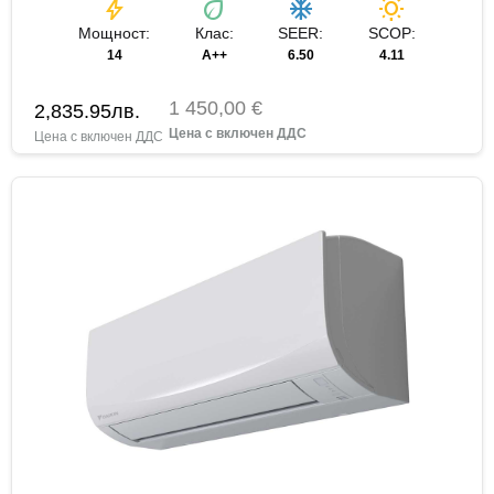
bolt
eco
ac_unit
wb_sunny
Мощност:
Клас:
SEER:
SCOP:
14
A++
6.50
4.11
1 450,00 €
2,835.95
лв.