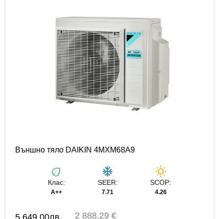
Външно тяло DAIKIN 4MXM68A9
eco
ac_unit
wb_sunny
Клас:
SEER:
SCOP:
A++
7.71
4.26
2 888,29 €
5,649.00
лв.