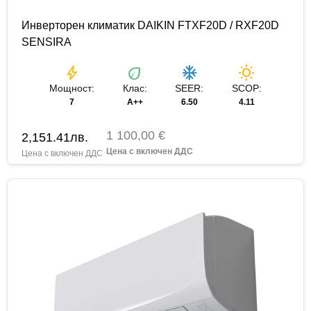
Инверторен климатик DAIKIN FTXF20D / RXF20D
SENSIRA
bolt
eco
ac_unit
wb_sunny
Мощност:
Клас:
SEER:
SCOP:
7
A++
6.50
4.11
1 100,00 €
2,151.41
лв.