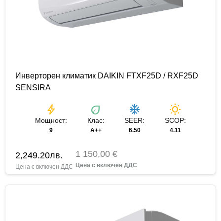
Инверторен климатик DAIKIN FTXF25D / RXF25D
SENSIRA
bolt
eco
ac_unit
wb_sunny
Мощност:
Клас:
SEER:
SCOP:
9
A++
6.50
4.11
1 150,00 €
2,249.20
лв.