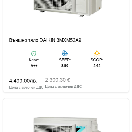
Външно тяло DAIKIN 3MXM52A9
eco
ac_unit
wb_sunny
Клас:
SEER:
SCOP:
A++
8.50
4.64
2 300,30 €
4,499.00
лв.