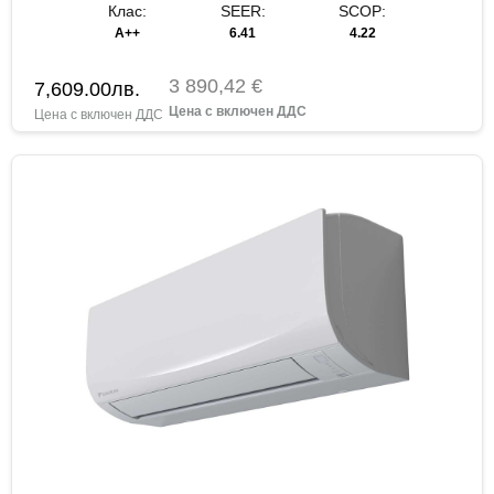
Клас:
SEER:
SCOP:
A++
6.41
4.22
3 890,42 €
7,609.00
лв.