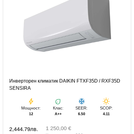
Инверторен климатик DAIKIN FTXF35D / RXF35D
SENSIRA
bolt
eco
ac_unit
wb_sunny
Мощност:
Клас:
SEER:
SCOP:
12
A++
6.50
4.11
1 250,00 €
2,444.79
лв.