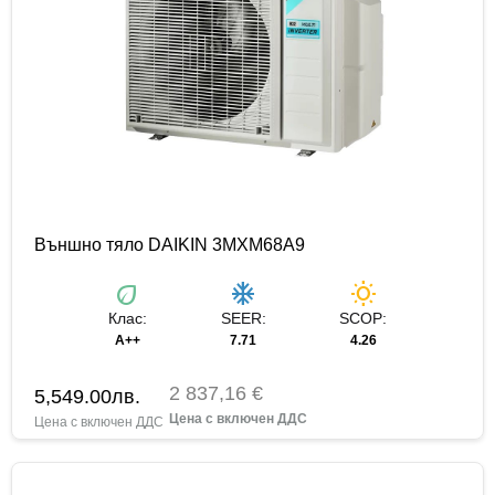
Външно тяло DAIKIN 3MXM68A9
eco
ac_unit
wb_sunny
Клас:
SEER:
SCOP:
A++
7.71
4.26
2 837,16 €
5,549.00
лв.