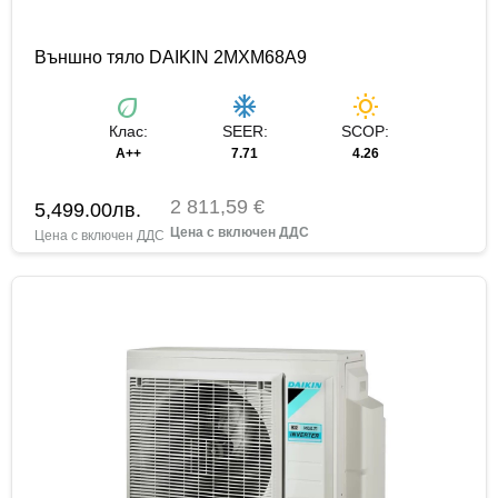
Външно тяло DAIKIN 2MXM68A9
eco
ac_unit
wb_sunny
Клас:
SEER:
SCOP:
A++
7.71
4.26
2 811,59 €
5,499.00
лв.