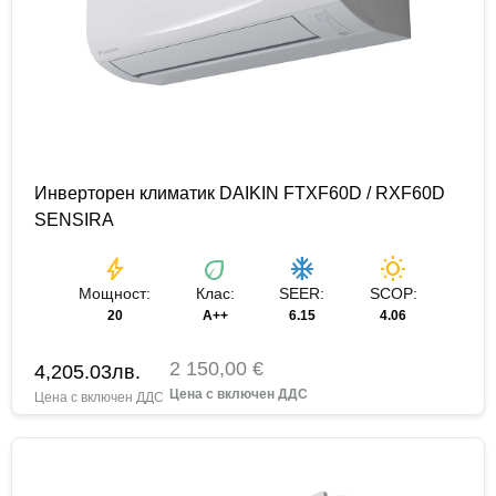
Инверторен климатик DAIKIN FTXF60D / RXF60D
SENSIRA
bolt
eco
ac_unit
wb_sunny
Мощност:
Клас:
SEER:
SCOP:
20
A++
6.15
4.06
2 150,00 €
4,205.03
лв.