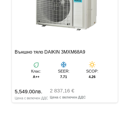
Външно тяло DAIKIN 3MXM68A9
eco
ac_unit
wb_sunny
Клас:
SEER:
SCOP:
A++
7.71
4.26
2 837,16 €
5,549.00
лв.