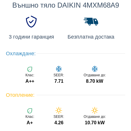
Външно тяло DAIKIN 4MXM68A9
3 години гаранция
Безплатна достака
Охлаждане:
eco
ac_unit
ac_unit
Клас:
SEER:
Отдаване до:
A++
7.71
8.70 kW
Отопление:
eco
wb_sunny
wb_sunny
Клас:
SEER:
Отдаване до:
A+
4.26
10.70 kW