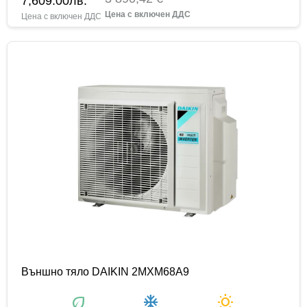
7,609.00
лв.
Външно тяло DAIKIN 2MXM68A9
eco
ac_unit
wb_sunny