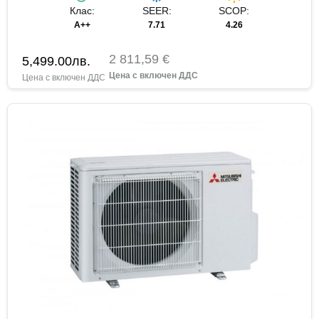
Клас:
SEER:
SCOP:
A++
7.71
4.26
2 811,59 €
5,499.00
лв.