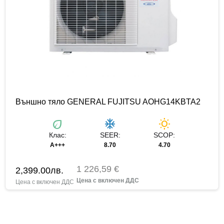
Външно тяло GENERAL FUJITSU AOHG14KBTA2
eco
ac_unit
wb_sunny
Клас:
SEER:
SCOP:
A+++
8.70
4.70
1 226,59 €
2,399.00
лв.