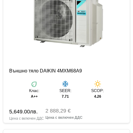
Външно тяло DAIKIN 4MXM68A9
eco
ac_unit
wb_sunny
Клас:
SEER:
SCOP:
A++
7.71
4.26
2 888,29 €
5,649.00
лв.