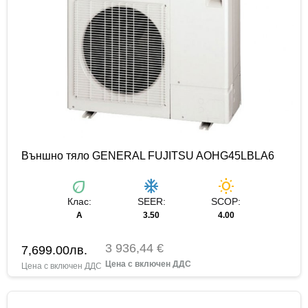
Външно тяло GENERAL FUJITSU AOHG45LBLA6
eco
ac_unit
wb_sunny
Клас:
SEER:
SCOP:
А
3.50
4.00
3 936,44 €
7,699.00
лв.