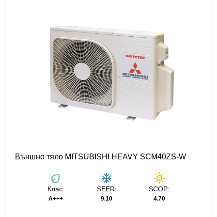
Външно тяло MITSUBISHI HEAVY SCM40ZS-W
eco
ac_unit
wb_sunny
Клас:
SEER:
SCOP:
A+++
9.10
4.70