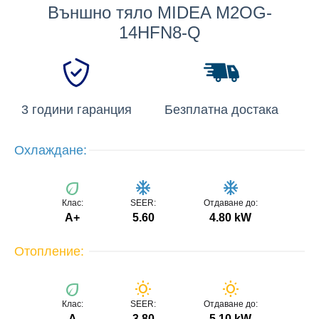
Външно тяло MIDEA M2OG-
14HFN8-Q
3 години гаранция
Безплатна достака
Охлаждане:
eco
ac_unit
ac_unit
Клас:
SEER:
Отдаване до:
А+
5.60
4.80 kW
Отопление:
eco
wb_sunny
wb_sunny
Клас:
SEER:
Отдаване до:
A
3.80
5.10 kW