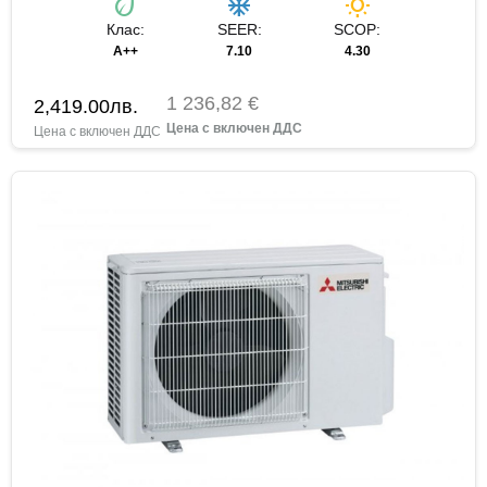
eco
ac_unit
wb_sunny
Клас:
SEER:
SCOP:
A++
7.10
4.30
1 236,82 €
2,419.00
лв.