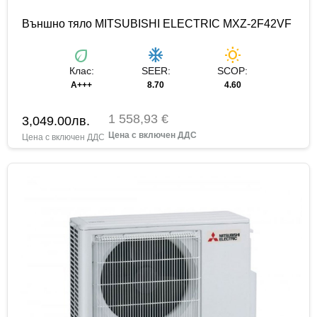
Външно тяло MITSUBISHI ELECTRIC MXZ-2F42VF
eco
ac_unit
wb_sunny
Клас:
SEER:
SCOP:
A+++
8.70
4.60
1 558,93 €
3,049.00
лв.