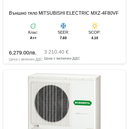
Външно тяло MITSUBISHI ELECTRIC MXZ-4F80VF
eco
ac_unit
wb_sunny
Клас:
SEER:
SCOP:
A++
7.60
4.10
3 210,40 €
6,279.00
лв.