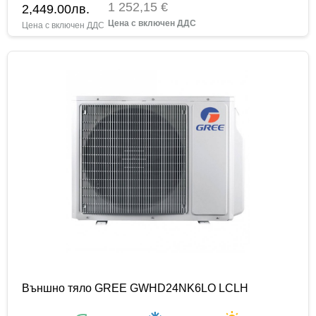
1 252,15 €
2,449.00
лв.
Външно тяло GREE GWHD24NK6LO LCLH