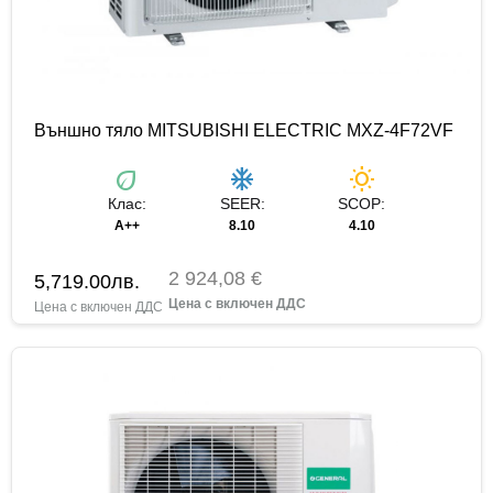
Външно тяло MITSUBISHI ELECTRIC MXZ-4F72VF
eco
ac_unit
wb_sunny
Клас:
SEER:
SCOP:
A++
8.10
4.10
2 924,08 €
5,719.00
лв.