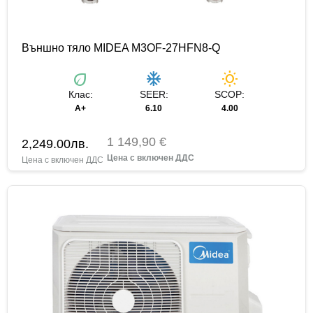
Външно тяло MIDEA M3OF-27HFN8-Q
eco
ac_unit
wb_sunny
Клас:
SEER:
SCOP:
А+
6.10
4.00
1 149,90 €
2,249.00
лв.