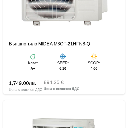
Външно тяло MIDEA M3OF-21HFN8-Q
eco
ac_unit
wb_sunny
Клас:
SEER:
SCOP:
А+
6.10
4.00
894,25 €
1,749.00
лв.