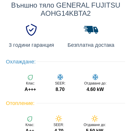
Външно тяло GENERAL FUJITSU
AOHG14KBTA2
3 години гаранция
Безплатна достака
Охлаждане:
eco
ac_unit
ac_unit
Клас:
SEER:
Отдаване до:
A+++
8.70
4.60 kW
Отопление:
eco
wb_sunny
wb_sunny
Клас:
SEER:
Отдаване до:
А++
4.70
5.50 kW