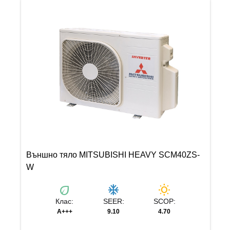
Външно тяло MITSUBISHI HEAVY SCM40ZS-
W
eco
ac_unit
wb_sunny
Клас:
SEER:
SCOP:
A+++
9.10
4.70