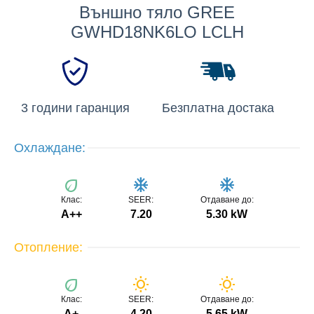
Външно тяло GREE
GWHD18NK6LO LCLH
3 години гаранция
Безплатна достака
Охлаждане:
eco
ac_unit
ac_unit
Клас:
SEER:
Отдаване до:
A++
7.20
5.30 kW
Отопление:
eco
wb_sunny
wb_sunny
Клас:
SEER:
Отдаване до:
A+
4.20
5.65 kW