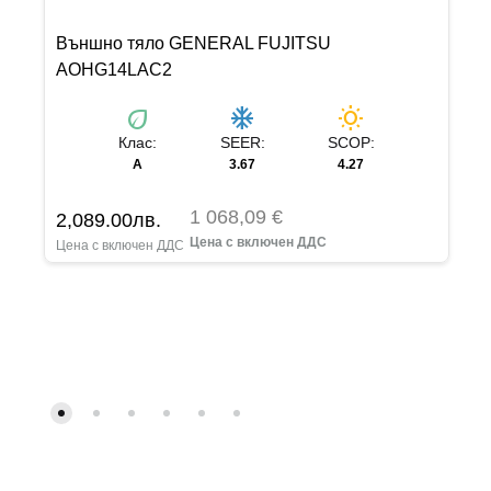
Външно тяло GENERAL FUJITSU
AOHG14LAC2
eco
ac_unit
wb_sunny
Клас:
SEER:
SCOP:
А
3.67
4.27
1 068,09 €
2,089.00
лв.