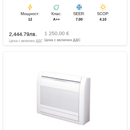
bolt
eco
ac_unit
wb_sunny
Мощност:
Клас:
SEER:
SCOP:
12
A++
7.00
4.10
1 250,00 €
2,444.79
лв.