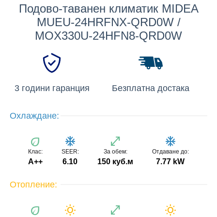
Подово-таванен климатик MIDEA
MUEU-24HRFNX-QRD0W /
MOX330U-24HFN8-QRD0W
3 години гаранция
Безплатна достака
Охлаждане:
eco
ac_unit
open_in_full
ac_unit
Клас:
SEER:
За обем:
Отдаване до:
A++
6.10
150 куб.м
7.77 kW
Отопление:
eco
wb_sunny
open_in_full
wb_sunny