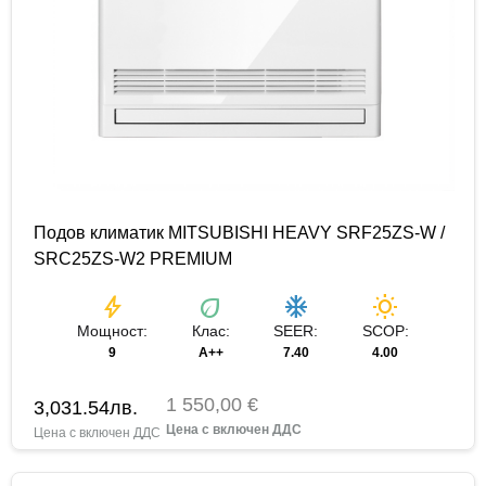
Подов климатик MITSUBISHI HEAVY SRF25ZS-W /
SRC25ZS-W2 PREMIUM
bolt
eco
ac_unit
wb_sunny
Мощност:
Клас:
SEER:
SCOP:
9
A++
7.40
4.00
1 550,00 €
3,031.54
лв.