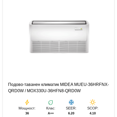
Подово-таванен климатик MIDEA MUEU-36HRFNX-
QRD0W / MOX330U-36HFN8-QRD0W
bolt
eco
ac_unit
wb_sunny
Мощност:
Клас:
SEER:
SCOP:
36
A++
6.20
4.10