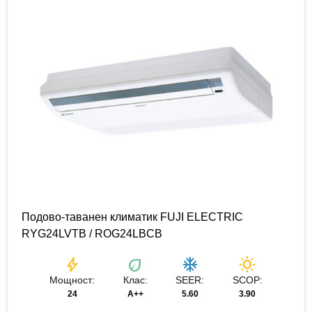
Подово-таванен климатик FUJI ELECTRIC
RYG24LVTB / ROG24LBCB
bolt
eco
ac_unit
wb_sunny
Мощност:
Клас:
SEER:
SCOP:
24
A++
5.60
3.90