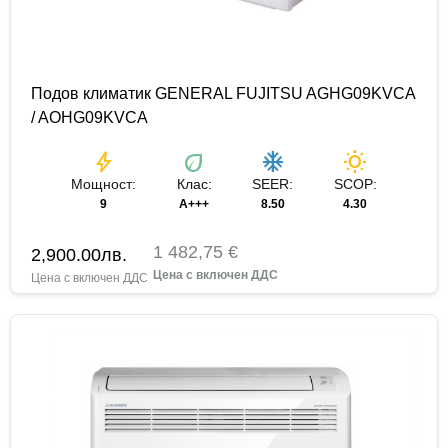
Подов климатик GENERAL FUJITSU AGHG09KVCA
/ AOHG09KVCA
bolt
eco
ac_unit
wb_sunny
Мощност:
Клас:
SEER:
SCOP:
9
A+++
8.50
4.30
1 482,75 €
2,900.00
лв.