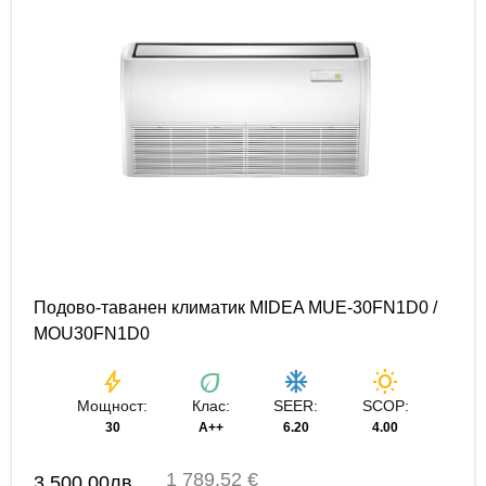
Подово-таванен климатик MIDEA MUE-30FN1D0 /
MOU30FN1D0
bolt
eco
ac_unit
wb_sunny
Мощност:
Клас:
SEER:
SCOP:
30
A++
6.20
4.00
1 789,52 €
3,500.00
лв.