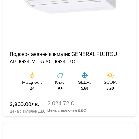
Подово-таванен климатик GENERAL FUJITSU
ABHG24LVTB / AOHG24LBCB
bolt
eco
ac_unit
wb_sunny
Мощност:
Клас:
SEER:
SCOP:
24
А+
5.60
3.90
2 024,72 €
3,960.00
лв.