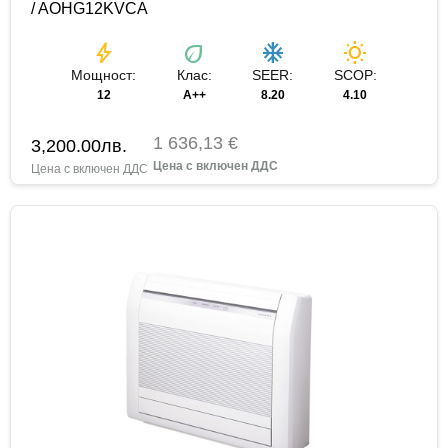
/ AOHG12KVCA
bolt
eco
ac_unit
wb_sunny
Мощност:
Клас:
SEER:
SCOP:
12
A++
8.20
4.10
1 636,13 €
3,200.00
лв.