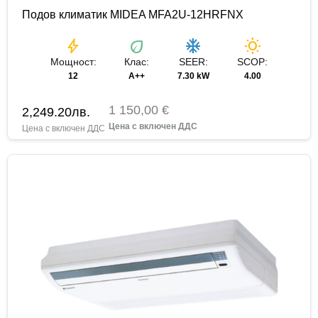
Подов климатик MIDEA MFA2U-12HRFNX
bolt
eco
ac_unit
wb_sunny
Мощност:
Клас:
SEER:
SCOP:
12
A++
7.30 kW
4.00
1 150,00 €
2,249.20
лв.