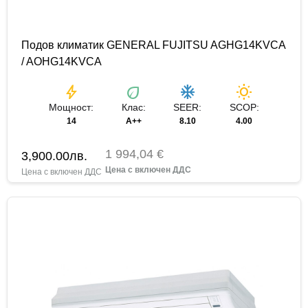
Подов климатик GENERAL FUJITSU AGHG14KVCA
/ AOHG14KVCA
bolt
eco
ac_unit
wb_sunny
Мощност:
Клас:
SEER:
SCOP:
14
A++
8.10
4.00
1 994,04 €
3,900.00
лв.