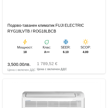
Подово-таванен климатик FUJI ELECTRIC
RYG18LVTB / ROG18LBCB
bolt
eco
ac_unit
wb_sunny
Мощност:
Клас:
SEER:
SCOP:
18
A++
6.10
4.00
1 789,52 €
3,500.00
лв.