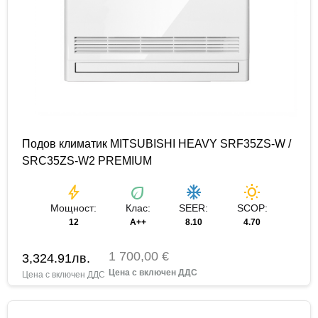
Подов климатик MITSUBISHI HEAVY SRF35ZS-W /
SRC35ZS-W2 PREMIUM
bolt
eco
ac_unit
wb_sunny
Мощност:
Клас:
SEER:
SCOP:
12
A++
8.10
4.70
1 700,00 €
3,324.91
лв.