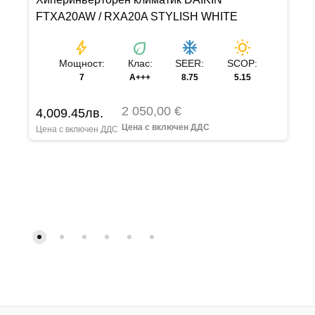
FTXA20AW / RXA20A STYLISH WHITE
bolt
eco
ac_unit
wb_sunny
Мощност:
Клас:
SEER:
SCOP:
7
A+++
8.75
5.15
2 050,00 €
4,009.45
лв.