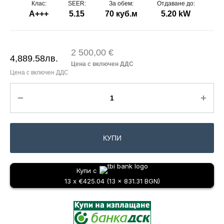
Клас:
SEER:
За обем:
Отдаване до:
A+++
5.15
70 куб.м
5.20 kW
2 500,00 €
4,889.58
лв.
КУПИ
Купи с
13 x €425.04 (13 x 831.31 BGN)