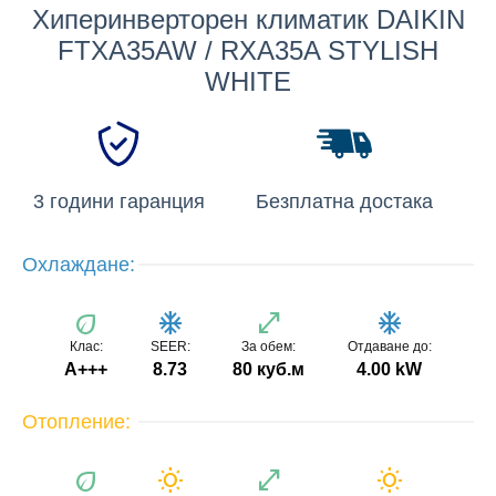
Хиперинверторен климатик DAIKIN
FTXA35AW / RXA35A STYLISH
WHITE
3 години гаранция
Безплатна достака
Охлаждане:
eco
ac_unit
open_in_full
ac_unit
Клас:
SEER:
За обем:
Отдаване до:
A+++
8.73
80 куб.м
4.00 kW
Отопление:
eco
wb_sunny
open_in_full
wb_sunny