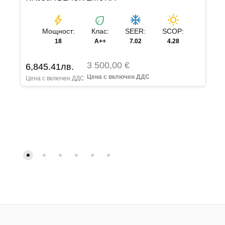
bolt
eco
ac_unit
wb_sunny
Мощност:
Клас:
SEER:
SCOP:
18
A++
7.02
4.28
3 500,00 €
6,845.41
лв.