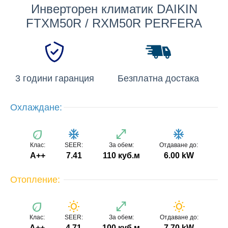
Инверторен климатик DAIKIN
FTXM50R / RXM50R PERFERA
3 години гаранция
Безплатна достака
Охлаждане:
eco
ac_unit
open_in_full
ac_unit
Клас:
SEER:
За обем:
Отдаване до:
A++
7.41
110 куб.м
6.00 kW
Отопление:
eco
wb_sunny
open_in_full
wb_sunny
Клас:
SEER:
За обем:
Отдаване до:
А++
4.71
100 куб.м
7.70 kW