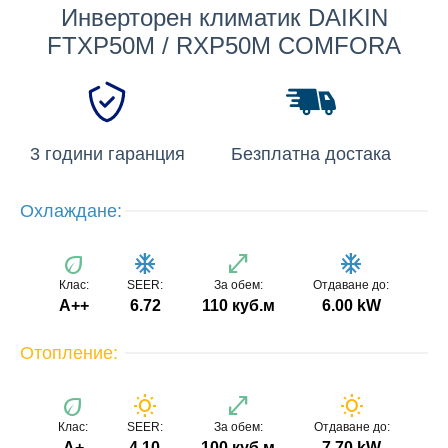
Инверторен климатик DAIKIN
FTXP50M / RXP50M COMFORA
3 години гаранция
Безплатна достака
Охлаждане:
eco
ac_unit
open_in_full
ac_unit
Клас:
SEER:
За обем:
Отдаване до:
A++
6.72
110 куб.м
6.00 kW
Отопление:
eco
wb_sunny
open_in_full
wb_sunny
Клас:
SEER:
За обем:
Отдаване до:
A+
4.10
100 куб.м
7.70 kW