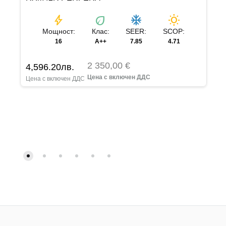
bolt
eco
ac_unit
wb_sunny
Мощност:
Клас:
SEER:
SCOP:
16
A++
7.85
4.71
2 350,00 €
4,596.20
лв.