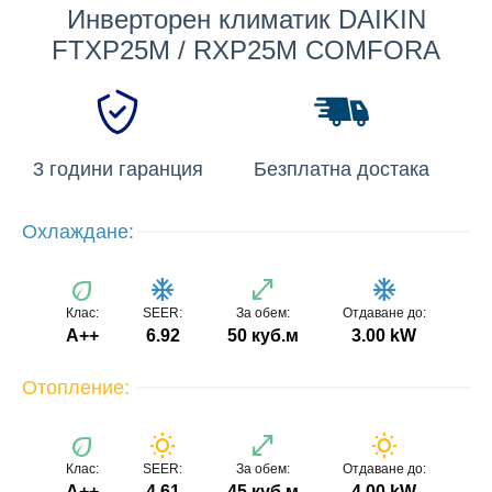
Инверторен климатик DAIKIN
FTXP25M / RXP25M COMFORA
3 години гаранция
Безплатна достака
Охлаждане:
eco
ac_unit
open_in_full
ac_unit
Клас:
SEER:
За обем:
Отдаване до:
A++
6.92
50 куб.м
3.00 kW
Отопление:
eco
wb_sunny
open_in_full
wb_sunny
Клас:
SEER:
За обем:
Отдаване до:
А++
4.61
45 куб.м
4.00 kW