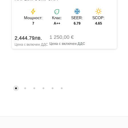
bolt
eco
ac_unit
wb_sunny
Мощност:
Клас:
SEER:
SCOP:
7
A++
6.79
4.65
1 250,00 €
2,444.79
лв.