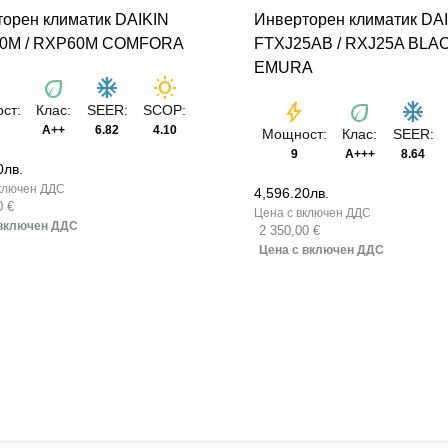
орен климатик DAIKIN
Инверторен климатик DA
0M / RXP60M COMFORA
FTXJ25AB / RXJ25A BLA
EMURA
t
eco
ac_unit
wb_sunny
bolt
eco
ac_unit
ст:
Клас:
SEER:
SCOP:
A++
6.82
4.10
Мощност:
Клас:
SEER:
9
A+++
8.64
0
лв.
4,596.20
лв.
0 €
2 350,00 €