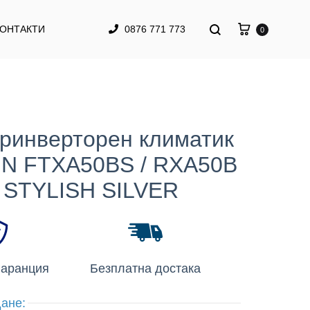
КОНТАКТИ
0876 771 773
0
ринверторен климатик
IN FTXA50BS / RXA50B
STYLISH SILVER
гаранция
Безплатна достака
ане: