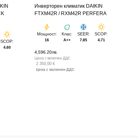
IKIN
Инверторен климатик DAIKIN
Инв
CK
FTXM42R / RXM42R PERFERA
FTX
EM
bolt
eco
ac_unit
wb_sunny
wb_sunny
Мощност:
Клас:
SEER:
SCOP:
16
A++
7.85
4.71
SCOP:
Мо
4.60
4,596.20
лв.
4,49
2 350,00 €
2 30