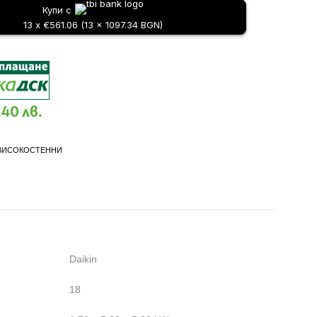
Купи с
13 x €561.06 (13 x 1097.34 BGN)
.40 лв.
ВИСОКОСТЕННИ
Daikin
18