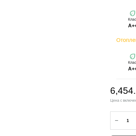
ec
Клас
A+
Отопле
ec
Клас
А+
6,454