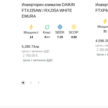
Инверторен климатик DAIKIN
Инверт
FTXJ35AW / RXJ35A WHITE
FTXP6
EMURA
bol
bolt
eco
ac_unit
wb_sunny
Мощно
21
Мощност:
Клас:
SEER:
SCOP:
14
A++
7.19
4.60
4,596.2
5,280.74
лв.
2 350,0
2 700,00 €