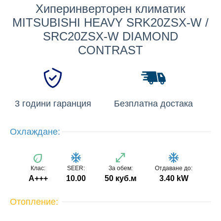
Хиперинверторен климатик
MITSUBISHI HEAVY SRK20ZSX-W /
SRC20ZSX-W DIAMOND
CONTRAST
3 години гаранция
Безплатна достака
Охлаждане:
eco
ac_unit
open_in_full
ac_unit
Клас:
SEER:
За обем:
Отдаване до:
A+++
10.00
50 куб.м
3.40 kW
Отопление: