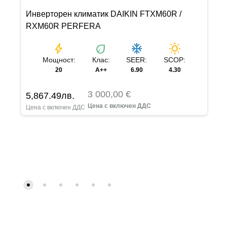
Инверторен климатик DAIKIN FTXM60R /
RXM60R PERFERA
bolt
eco
ac_unit
wb_sunny
Мощност:
Клас:
SEER:
SCOP:
20
A++
6.90
4.30
3 000,00 €
5,867.49
лв.