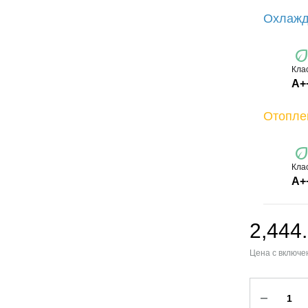
Охлажд
ec
Кла
A+
Отопле
ec
Кла
А+
2,444