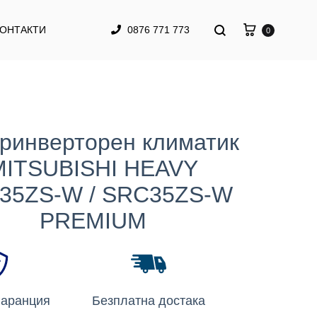
КОНТАКТИ
0876 771 773
0
ринверторен климатик
MITSUBISHI HEAVY
35ZS-W / SRC35ZS-W
PREMIUM
гаранция
Безплатна достака