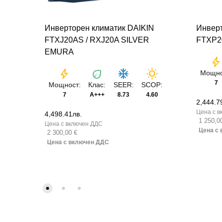
Инверторен климатик DAIKIN
Инверт
FTXJ20AS / RXJ20A SILVER
FTXP2
EMURA
bol
bolt
eco
ac_unit
wb_sunny
Мощно
7
Мощност:
Клас:
SEER:
SCOP:
7
A+++
8.73
4.60
2,444.7
4,498.41
лв.
1 250,0
2 300,00 €