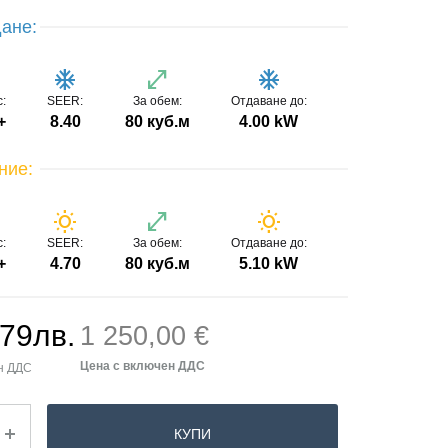
ане:
o
ac_unit
open_in_full
ac_unit
с:
SEER:
За обем:
Отдаване до:
+
8.40
80 куб.м
4.00 kW
ние:
o
wb_sunny
open_in_full
wb_sunny
с:
SEER:
За обем:
Отдаване до:
+
4.70
80 куб.м
5.10 kW
.79
лв.
1 250,00 €
КУПИ