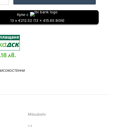
Купи с
13 x €212.52 (13 x 415.65 BGN)
.18 лв.
ВИСОКОСТЕННИ
Mitsubishi
12