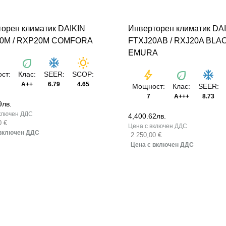
орен климатик DAIKIN
Инверторен климатик DA
0M / RXP20M COMFORA
FTXJ20AB / RXJ20A BLA
EMURA
t
eco
ac_unit
wb_sunny
bolt
eco
ac_unit
ст:
Клас:
SEER:
SCOP:
A++
6.79
4.65
Мощност:
Клас:
SEER:
7
A+++
8.73
9
лв.
4,400.62
лв.
0 €
2 250,00 €