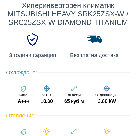
Хиперинверторен климатик
MITSUBISHI HEAVY SRK25ZSX-W /
SRC25ZSX-W DIAMOND TITANIUM
3 години гаранция
Безплатна достака
Охлаждане:
eco
ac_unit
open_in_full
ac_unit
Клас:
SEER:
За обем:
Отдаване до:
A+++
10.30
65 куб.м
3.80 kW
Отопление:
eco
wb_sunny
open_in_full
wb_sunny