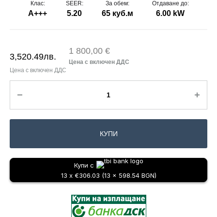
Клас:
SEER:
За обем:
Отдаване до:
A+++
5.20
65 куб.м
6.00 kW
1 800,00 €
3,520.49
лв.
КУПИ
Купи с
13 x €306.03 (13 x 598.54 BGN)