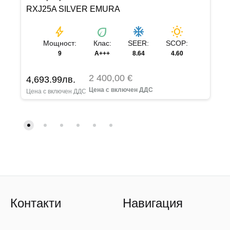
RXJ25A SILVER EMURA
bolt
eco
ac_unit
wb_sunny
Мощност:
Клас:
SEER:
SCOP:
9
A+++
8.64
4.60
2 400,00 €
4,693.99
лв.
Контакти
Навигация