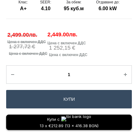
Клас:
SEER:
За обем:
Отдаване до:
A+
4.10
95 куб.м
6.00 kW
2,449.00
лв.
2,499.00
лв.
1 277,72 €
1 252,15 €
КУПИ
Купи с
13 x €212.89 (13 x 416.38 BGN)