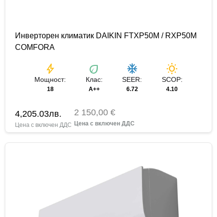
Инверторен климатик DAIKIN FTXP50M / RXP50M
COMFORA
bolt
eco
ac_unit
wb_sunny
Мощност:
Клас:
SEER:
SCOP:
18
A++
6.72
4.10
2 150,00 €
4,205.03
лв.