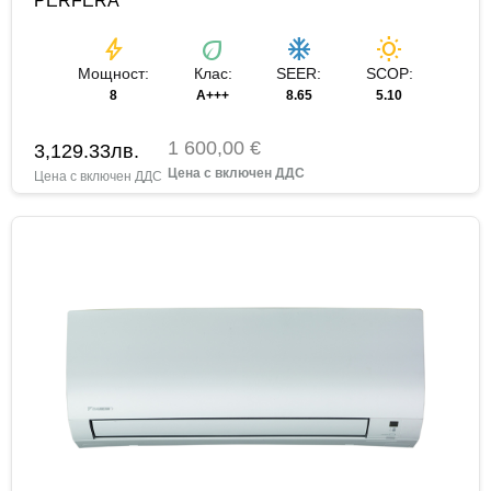
PERFERA
bolt
eco
ac_unit
wb_sunny
Мощност:
Клас:
SEER:
SCOP:
8
A+++
8.65
5.10
1 600,00 €
3,129.33
лв.