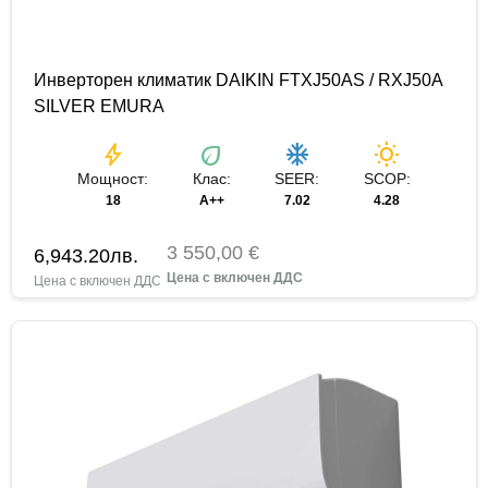
Инверторен климатик DAIKIN FTXJ50AS / RXJ50A
SILVER EMURA
bolt
eco
ac_unit
wb_sunny
Мощност:
Клас:
SEER:
SCOP:
18
A++
7.02
4.28
3 550,00 €
6,943.20
лв.