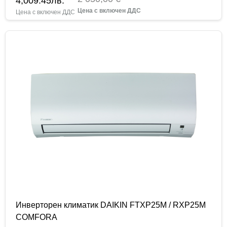
4,009.45
лв.
Инверторен климатик DAIKIN FTXP25M / RXP25M
COMFORA