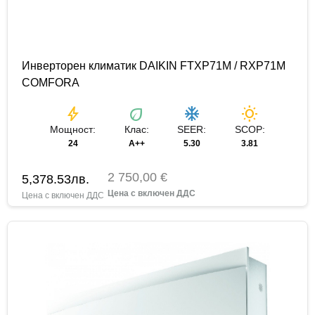
Инверторен климатик DAIKIN FTXP71M / RXP71M
COMFORA
bolt
eco
ac_unit
wb_sunny
Мощност:
Клас:
SEER:
SCOP:
24
A++
5.30
3.81
2 750,00 €
5,378.53
лв.