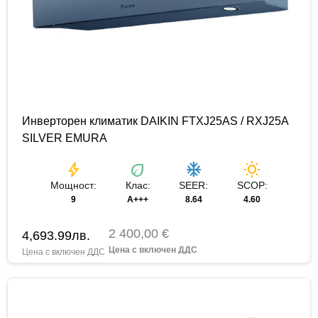
Инверторен климатик DAIKIN FTXJ25AS / RXJ25A
SILVER EMURA
bolt
eco
ac_unit
wb_sunny
Мощност:
Клас:
SEER:
SCOP:
9
A+++
8.64
4.60
2 400,00 €
4,693.99
лв.