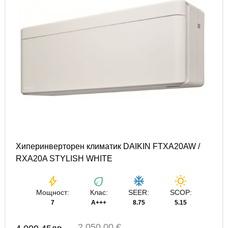
Хиперинверторен климатик DAIKIN FTXA20AW /
RXA20A STYLISH WHITE
bolt
eco
ac_unit
wb_sunny
Мощност:
Клас:
SEER:
SCOP:
7
A+++
8.75
5.15
2 050,00 €