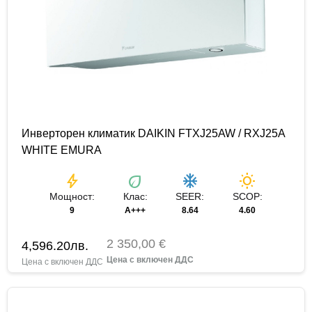
Инверторен климатик DAIKIN FTXJ25AW / RXJ25A
WHITE EMURA
bolt
eco
ac_unit
wb_sunny
Мощност:
Клас:
SEER:
SCOP:
9
A+++
8.64
4.60
2 350,00 €
4,596.20
лв.