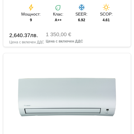
bolt
eco
ac_unit
wb_sunny
Мощност:
Клас:
SEER:
SCOP:
9
A++
6.92
4.61
1 350,00 €
2,640.37
лв.