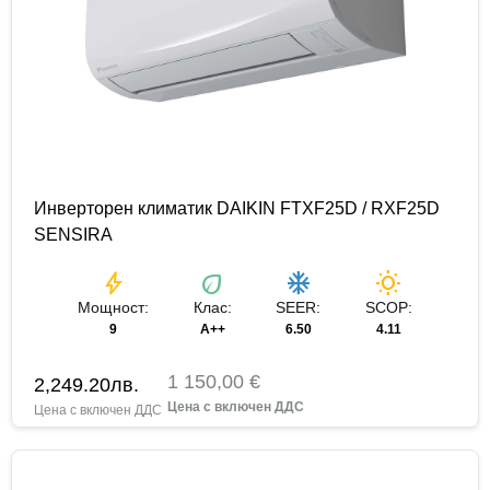
Инверторен климатик DAIKIN FTXF25D / RXF25D
SENSIRA
bolt
eco
ac_unit
wb_sunny
Мощност:
Клас:
SEER:
SCOP:
9
A++
6.50
4.11
1 150,00 €
2,249.20
лв.