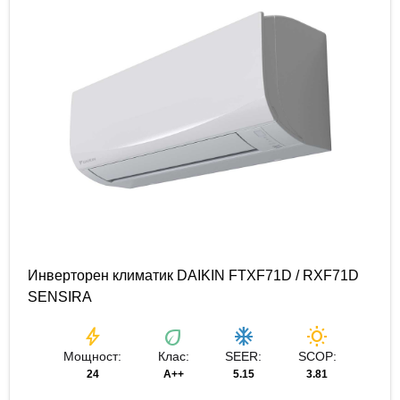
Инверторен климатик DAIKIN FTXF71D / RXF71D
SENSIRA
bolt
eco
ac_unit
wb_sunny
Мощност:
Клас:
SEER:
SCOP:
24
A++
5.15
3.81