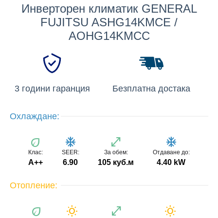
Инверторен климатик GENERAL
FUJITSU ASHG14KMCE /
AOHG14KMCC
3 години гаранция
Безплатна достака
Охлаждане:
eco
ac_unit
open_in_full
ac_unit
Клас:
SEER:
За обем:
Отдаване до:
A++
6.90
105 куб.м
4.40 kW
Отопление:
eco
wb_sunny
open_in_full
wb_sunny