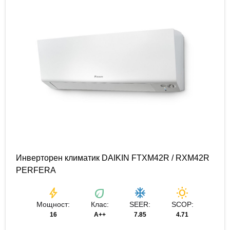
Инверторен климатик DAIKIN FTXM42R / RXM42R
PERFERA
bolt
eco
ac_unit
wb_sunny
Мощност:
Клас:
SEER:
SCOP:
16
A++
7.85
4.71