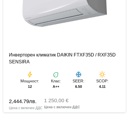
Инверторен климатик DAIKIN FTXF35D / RXF35D
SENSIRA
bolt
eco
ac_unit
wb_sunny
Мощност:
Клас:
SEER:
SCOP:
12
A++
6.50
4.11
1 250,00 €
2,444.79
лв.