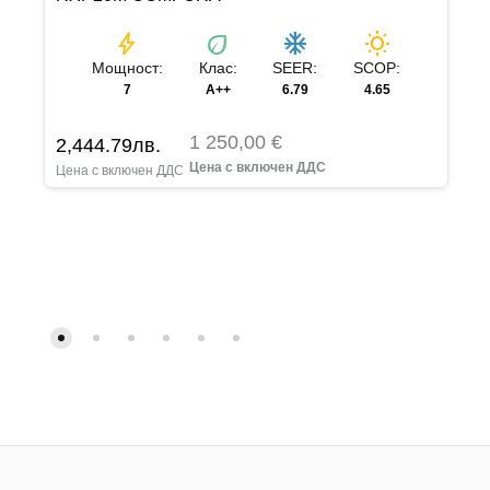
bolt
eco
ac_unit
wb_sunny
Мощност:
Клас:
SEER:
SCOP:
7
A++
6.79
4.65
1 250,00 €
2,444.79
лв.