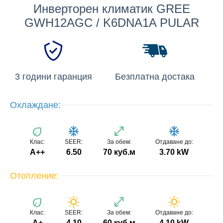
Инверторен климатик GREE
GWH12AGC / K6DNA1A PULAR
3 години гаранция
Безплатна достака
Охлаждане:
eco
ac_unit
open_in_full
ac_unit
Клас:
SEER:
За обем:
Отдаване до:
A++
6.50
70 куб.м
3.70 kW
Отопление:
eco
wb_sunny
open_in_full
wb_sunny
Клас:
SEER:
За обем:
Отдаване до:
A+
4.10
60 куб.м
4.10 kW