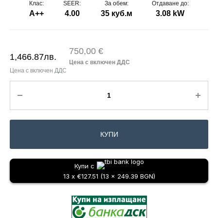
Клас:
SEER:
За обем:
Отдаване до:
А++
4.00
35 куб.м
3.08 kW
750,00 €
1,466.87
лв.
КУПИ
Купи с
13 x €127.51 (13 x 249.39 BGN)