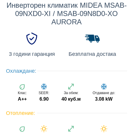
Инверторен климатик MIDEA MSAB-
09NXD0-XI / MSAB-09N8D0-XO
AURORA
3 години гаранция
Безплатна достака
Охлаждане:
eco
ac_unit
open_in_full
ac_unit
Клас:
SEER:
За обем:
Отдаване до:
A++
6.90
40 куб.м
3.08 kW
Отопление:
eco
wb_sunny
open_in_full
wb_sunny