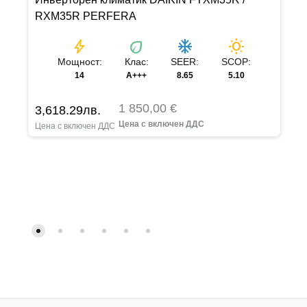
RXM35R PERFERA
bolt
eco
ac_unit
wb_sunny
Мощност:
Клас:
SEER:
SCOP:
14
A+++
8.65
5.10
1 850,00 €
3,618.29
лв.