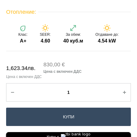
Отопление:
eco
wb_sunny
open_in_full
wb_sunny
Клас:
SEER:
За обем:
Отдаване до:
A+
4.60
40 куб.м
4.54 kW
830,00 €
1,623.34
лв.
КУПИ
Купи с