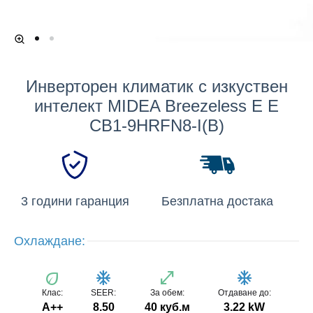
Инверторен климатик с изкуствен
интелект MIDEA Breezeless E E
CB1-9HRFN8-I(B)
3 години гаранция
Безплатна достака
Охлаждане:
eco
ac_unit
open_in_full
ac_unit
Клас:
SEER:
За обем:
Отдаване до:
A++
8.50
40 куб.м
3.22 kW