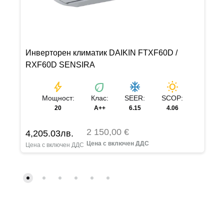
Инверторен климатик DAIKIN FTXF60D /
RXF60D SENSIRA
bolt
eco
ac_unit
wb_sunny
Мощност:
Клас:
SEER:
SCOP:
20
A++
6.15
4.06
2 150,00 €
4,205.03
лв.