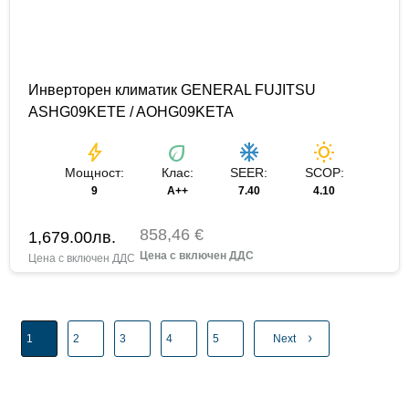
Инверторен климатик GENERAL FUJITSU
ASHG09KETE / AOHG09KETA
bolt
eco
ac_unit
wb_sunny
Мощност:
Клас:
SEER:
SCOP:
9
A++
7.40
4.10
858,46 €
1,679.00
лв.
1
2
3
4
5
Next