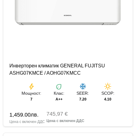
Инверторен климатик GENERAL FUJITSU
ASHG07KMCE / AOHG07KMCC
bolt
eco
ac_unit
wb_sunny
Мощност:
Клас:
SEER:
SCOP:
7
A++
7.20
4.10
745,97 €
1,459.00
лв.