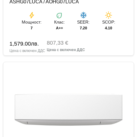
ASHG07LUCA / AOHG07LUCA
bolt
eco
ac_unit
wb_sunny
Мощност:
Клас:
SEER:
SCOP:
7
A++
7.20
4.10
807,33 €
1,579.00
лв.