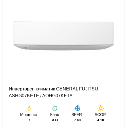
Инверторен климатик GENERAL FUJITSU
ASHG07KETE / AOHG07KETA
bolt
eco
ac_unit
wb_sunny
Мощност:
Клас:
SEER:
SCOP:
7
A++
7.40
4.10