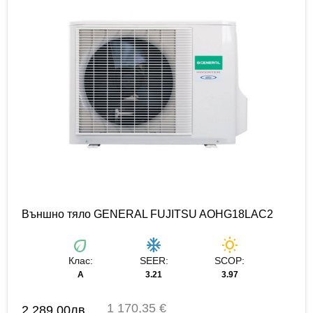
Външно тяло GENERAL FUJITSU AOHG18LAC2
eco
ac_unit
wb_sunny
Клас:
SEER:
SCOP:
А
3.21
3.97
1 170,35 €
2,289.00
лв.