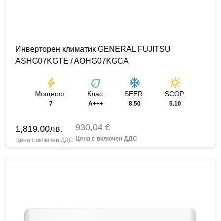
Инверторен климатик GENERAL FUJITSU
ASHG07KGTE / AOHG07KGCA
bolt
eco
ac_unit
wb_sunny
Мощност:
Клас:
SEER:
SCOP:
7
A+++
8.50
5.10
930,04 €
1,819.00
лв.