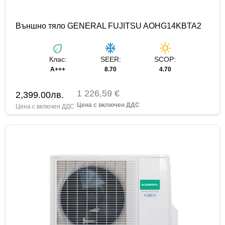
Външно тяло GENERAL FUJITSU AOHG14KBTA2
eco
ac_unit
wb_sunny
Клас:
SEER:
SCOP:
A+++
8.70
4.70
1 226,59 €
2,399.00
лв.