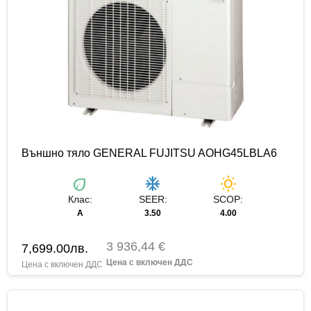
Външно тяло GENERAL FUJITSU AOHG45LBLA6
eco
ac_unit
wb_sunny
Клас:
SEER:
SCOP:
А
3.50
4.00
3 936,44 €
7,699.00
лв.