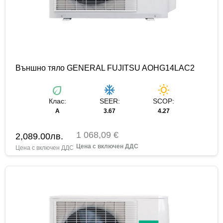
Външно тяло GENERAL FUJITSU AOHG14LAC2
eco
ac_unit
wb_sunny
Клас:
SEER:
SCOP:
А
3.67
4.27
1 068,09 €
2,089.00
лв.