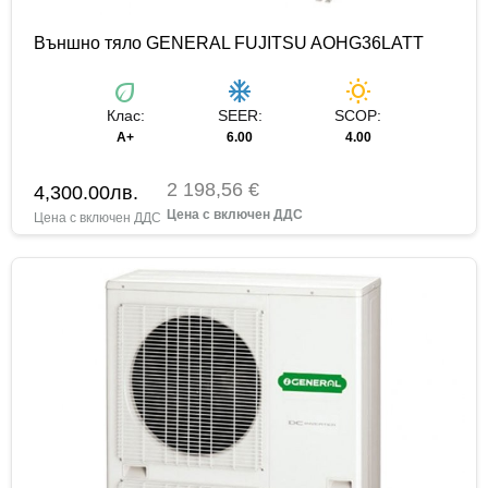
Външно тяло GENERAL FUJITSU AOHG36LATT
eco
ac_unit
wb_sunny
Клас:
SEER:
SCOP:
А+
6.00
4.00
2 198,56 €
4,300.00
лв.