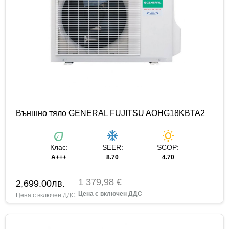
Външно тяло GENERAL FUJITSU AOHG18KBTA2
eco
ac_unit
wb_sunny
Клас:
SEER:
SCOP:
A+++
8.70
4.70
1 379,98 €
2,699.00
лв.