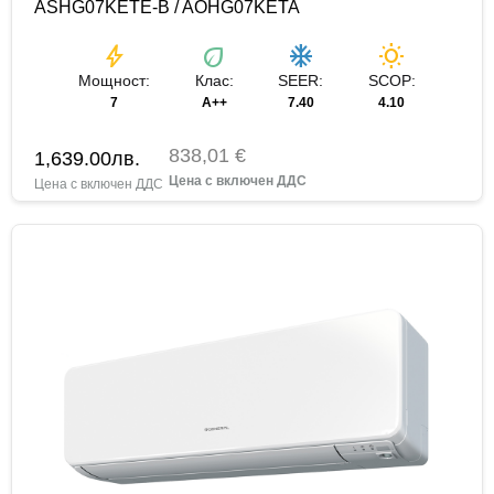
ASHG07KETE-B / AOHG07KETA
bolt
eco
ac_unit
wb_sunny
Мощност:
Клас:
SEER:
SCOP:
7
A++
7.40
4.10
838,01 €
1,639.00
лв.