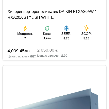
Хиперинверторен климатик DAIKIN FTXA20AW /
RXA20A STYLISH WHITE
bolt
eco
ac_unit
wb_sunny
Мощност:
Клас:
SEER:
SCOP:
7
A+++
8.75
5.15
2 050,00 €
4,009.45
лв.