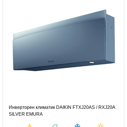
Инверторен климатик DAIKIN FTXJ20AS / RXJ20A
SILVER EMURA
bolt
eco
ac_unit
wb_sunny