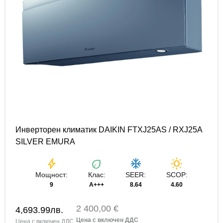
Инверторен климатик DAIKIN FTXJ25AS / RXJ25A
SILVER EMURA
bolt
eco
ac_unit
wb_sunny
Мощност:
Клас:
SEER:
SCOP:
9
A+++
8.64
4.60
2 400,00 €
4,693.99
лв.