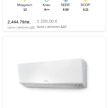
Мощност:
Клас:
SEER:
SCOP:
12
A++
6.50
4.11
1 250,00 €
2,444.79
лв.