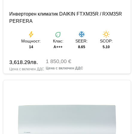
Инверторен климатик DAIKIN FTXM35R / RXM35R
PERFERA
bolt
eco
ac_unit
wb_sunny
Мощност:
Клас:
SEER:
SCOP:
14
A+++
8.65
5.10
1 850,00 €
3,618.29
лв.