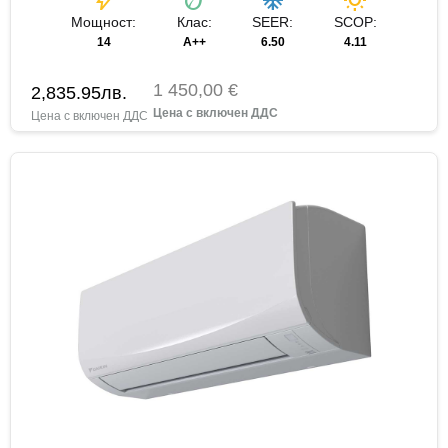
bolt
eco
ac_unit
wb_sunny
Мощност:
Клас:
SEER:
SCOP:
14
A++
6.50
4.11
1 450,00 €
2,835.95
лв.