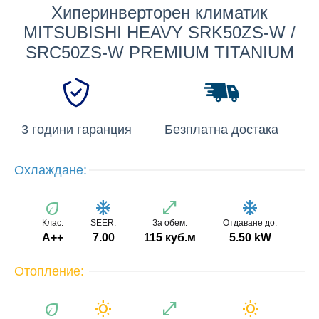
Хиперинверторен климатик
MITSUBISHI HEAVY SRK50ZS-W /
SRC50ZS-W PREMIUM TITANIUM
3 години гаранция
Безплатна достака
Охлаждане:
eco
ac_unit
open_in_full
ac_unit
Клас:
SEER:
За обем:
Отдаване до:
A++
7.00
115 куб.м
5.50 kW
Отопление:
eco
wb_sunny
open_in_full
wb_sunny