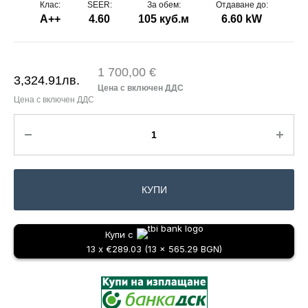
Клас:
SEER:
За обем:
Отдаване до:
А++
4.60
105 куб.м
6.60 kW
1 700,00 €
3,324.91
лв.
КУПИ
Купи с
13 x €289.03 (13 x 565.29 BGN)