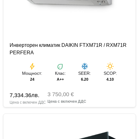
Инверторен климатик DAIKIN FTXM71R / RXM71R
PERFERA
bolt
eco
ac_unit
wb_sunny
Мощност:
Клас:
SEER:
SCOP:
24
A++
6.20
4.10
3 750,00 €
7,334.36
лв.