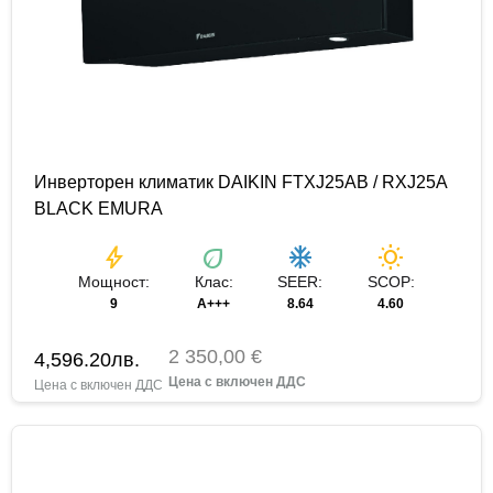
Инверторен климатик DAIKIN FTXJ25AB / RXJ25A
BLACK EMURA
bolt
eco
ac_unit
wb_sunny
Мощност:
Клас:
SEER:
SCOP:
9
A+++
8.64
4.60
2 350,00 €
4,596.20
лв.