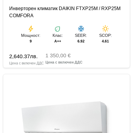
Инверторен климатик DAIKIN FTXP25M / RXP25M
COMFORA
bolt
eco
ac_unit
wb_sunny
Мощност:
Клас:
SEER:
SCOP:
9
A++
6.92
4.61
1 350,00 €
2,640.37
лв.