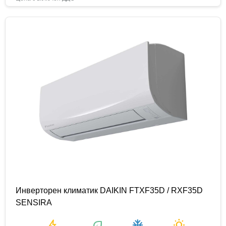
Инверторен климатик DAIKIN FTXF35D / RXF35D
SENSIRA
bolt
eco
ac_unit
wb_sunny