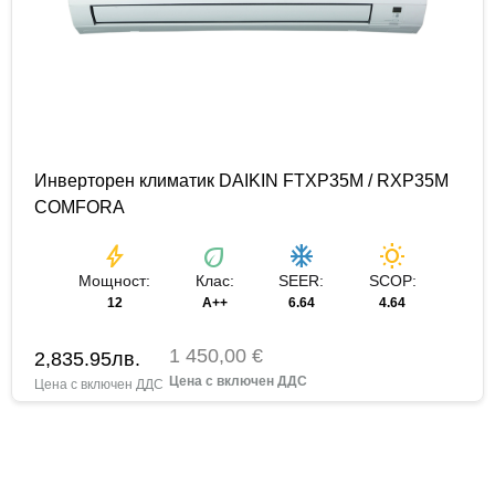
Инверторен климатик DAIKIN FTXP35M / RXP35M
COMFORA
bolt
eco
ac_unit
wb_sunny
Мощност:
Клас:
SEER:
SCOP:
12
A++
6.64
4.64
1 450,00 €
2,835.95
лв.