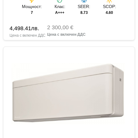
Мощност:
Клас:
SEER:
SCOP:
7
A+++
8.73
4.60
2 300,00 €
4,498.41
лв.