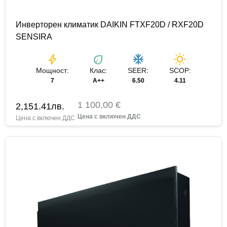
Инверторен климатик DAIKIN FTXF20D / RXF20D
SENSIRA
bolt
eco
ac_unit
wb_sunny
Мощност:
Клас:
SEER:
SCOP:
7
A++
6.50
4.11
1 100,00 €
2,151.41
лв.