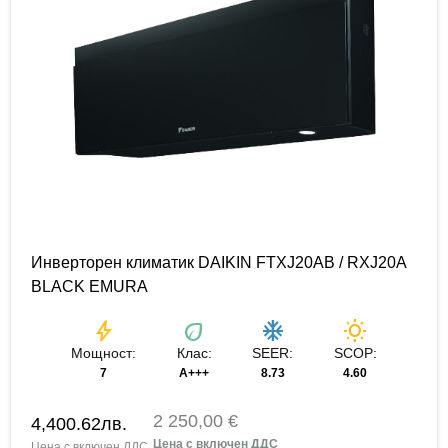
Инверторен климатик DAIKIN FTXJ20AB / RXJ20A
BLACK EMURA
bolt
eco
ac_unit
wb_sunny
Мощност:
Клас:
SEER:
SCOP:
7
A+++
8.73
4.60
2 250,00 €
4,400.62
лв.