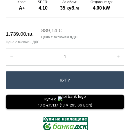
Клас:
SEER:
За обем:
Отдаване до:
A+
4.10
35 куб.м
4.00 kW
889,14 €
1,739.00
лв.
КУПИ
Купи с
13 x €151.17 (13 x 295.66 BGN)