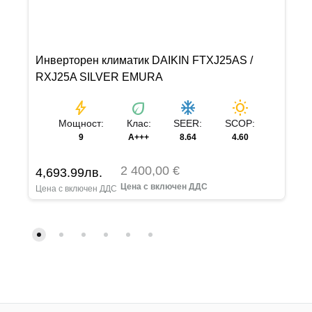
Инверторен климатик DAIKIN FTXJ25AS /
RXJ25A SILVER EMURA
bolt
eco
ac_unit
wb_sunny
Мощност:
Клас:
SEER:
SCOP:
9
A+++
8.64
4.60
2 400,00 €
4,693.99
лв.