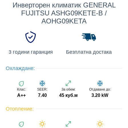
Инверторен климатик GENERAL
FUJITSU ASHG09KETE-B /
AOHG09KETA
3 години гаранция
Безплатна достака
Охлаждане:
eco
ac_unit
open_in_full
ac_unit
Клас:
SEER:
За обем:
Отдаване до:
A++
7.40
45 куб.м
3.20 kW
Отопление:
eco
wb_sunny
open_in_full
wb_sunny