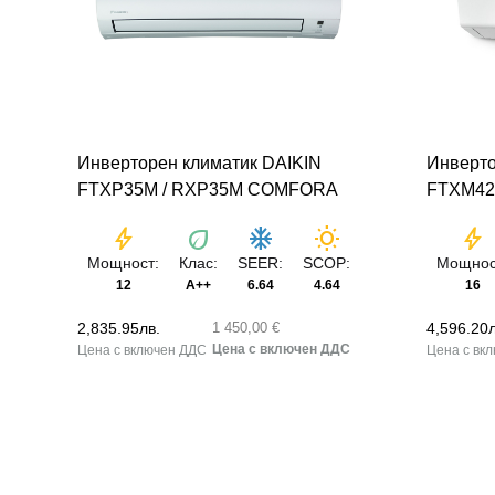
Инверторен климатик DAIKIN
Инверто
FTXP35M / RXP35M COMFORA
FTXM42
bolt
eco
ac_unit
wb_sunny
bolt
Мощност:
Клас:
SEER:
SCOP:
Мощнос
12
A++
6.64
4.64
16
2,835.95
лв.
4,596.20
1 450,00 €