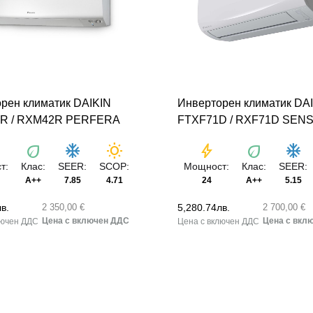
рен климатик DAIKIN
Инверторен климатик DA
R / RXM42R PERFERA
FTXF71D / RXF71D SEN
eco
ac_unit
wb_sunny
bolt
eco
ac_unit
т:
Клас:
SEER:
SCOP:
Мощност:
Клас:
SEER:
A++
7.85
4.71
24
A++
5.15
лв.
5,280.74
лв.
2 350,00 €
2 700,00 €