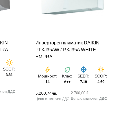
IKIN
Инверторен климатик DAIKIN
SIRA
FTXJ35AW / RXJ35A WHITE
EMURA
wb_sunny
bolt
eco
ac_unit
wb_sunny
SCOP:
3.81
Мощност:
Клас:
SEER:
SCOP:
14
A++
7.19
4.60
5,280.74
лв.
2 700,00 €