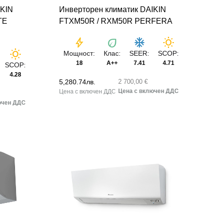
IKIN
Инверторен климатик DAIKIN
TE
FTXM50R / RXM50R PERFERA
bolt
eco
ac_unit
wb_sunny
wb_sunny
Мощност:
Клас:
SEER:
SCOP:
18
A++
7.41
4.71
SCOP:
4.28
5,280.74
лв.
2 700,00 €