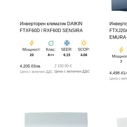
Инверторен климатик DAIKIN
Инверто
FTXF60D / RXF60D SENSIRA
FTXJ20A
EMURA
bolt
eco
ac_unit
wb_sunny
bolt
Мощност:
Клас:
SEER:
SCOP:
20
A++
6.15
4.06
Мощнос
7
4,205.03
лв.
2 150,00 €
4,498.41