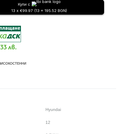
Купи с
13 x €99.97 (13 x 195.52 BGN)
.33 лв.
ВИСОКОСТЕННИ
Hyundai
12