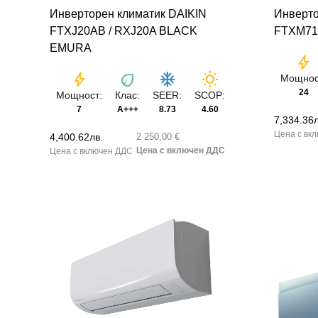
Инверторен климатик DAIKIN
Инверто
FTXJ20AB / RXJ20A BLACK
FTXM71
EMURA
bolt
bolt
eco
ac_unit
wb_sunny
Мощнос
24
Мощност:
Клас:
SEER:
SCOP:
7
A+++
8.73
4.60
7,334.36
4,400.62
лв.
2 250,00 €