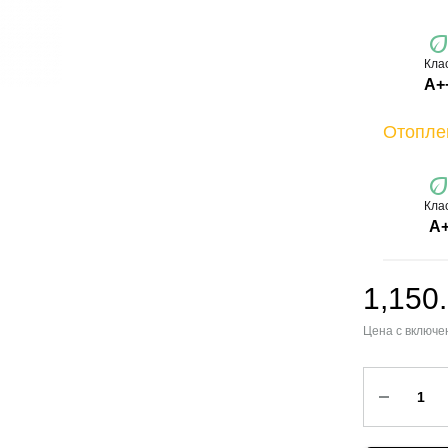
ec
Кла
A+
Отопле
ec
Кла
A
1,150