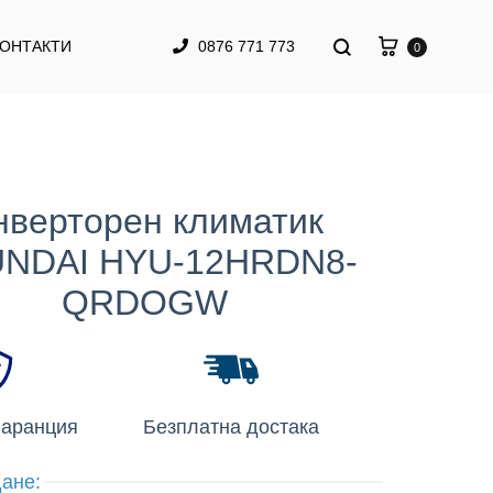
КОНТАКТИ
0876 771 773
0
нверторен климатик
NDAI HYU-12HRDN8-
QRDOGW
гаранция
Безплатна достака
ане: