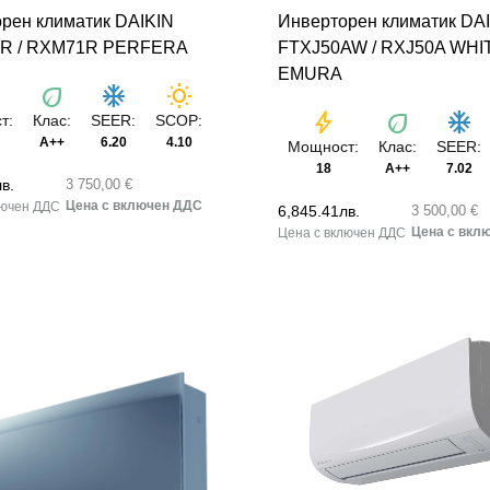
рен климатик DAIKIN
Инверторен климатик DA
R / RXM71R PERFERA
FTXJ50AW / RXJ50A WHI
EMURA
eco
ac_unit
wb_sunny
bolt
eco
ac_unit
т:
Клас:
SEER:
SCOP:
A++
6.20
4.10
Мощност:
Клас:
SEER:
18
A++
7.02
лв.
3 750,00 €
6,845.41
лв.
3 500,00 €