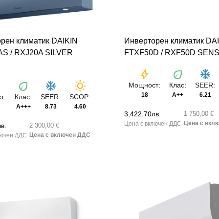
рен климатик DAIKIN
Инверторен климатик DA
S / RXJ20A SILVER
FTXF50D / RXF50D SEN
bolt
eco
ac_unit
eco
ac_unit
wb_sunny
Мощност:
Клас:
SEER:
18
A++
6.21
т:
Клас:
SEER:
SCOP:
A+++
8.73
4.60
3,422.70
лв.
1 750,00 €
лв.
2 300,00 €