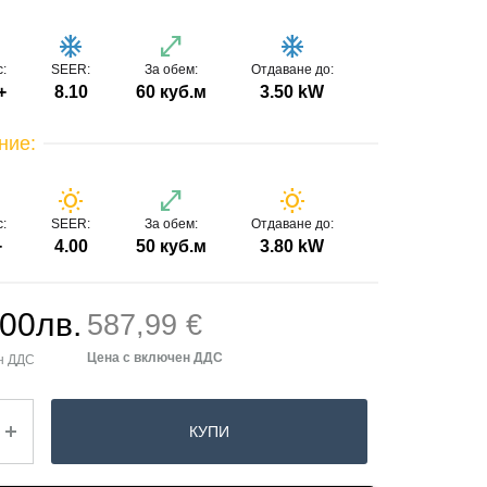
o
ac_unit
open_in_full
ac_unit
с:
SEER:
За обем:
Отдаване до:
+
8.10
60 куб.м
3.50 kW
ние:
o
wb_sunny
open_in_full
wb_sunny
с:
SEER:
За обем:
Отдаване до:
+
4.00
50 куб.м
3.80 kW
.00
лв.
587,99 €
КУПИ