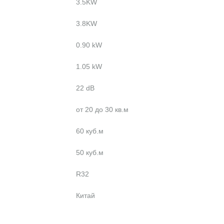
3.5KW
3.8KW
0.90 kW
1.05 kW
22 dB
от 20 до 30 кв.м
60 куб.м
50 куб.м
R32
Китай