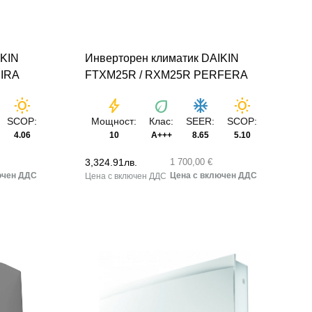
IKIN
Инверторен климатик DAIKIN
SIRA
FTXM25R / RXM25R PERFERA
wb_sunny
bolt
eco
ac_unit
wb_sunny
SCOP:
Мощност:
Клас:
SEER:
SCOP:
4.06
10
A+++
8.65
5.10
3,324.91
лв.
1 700,00 €