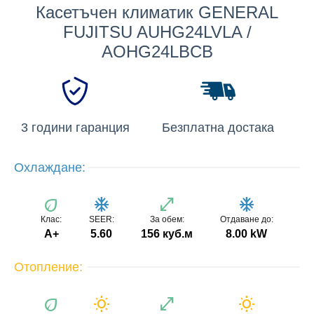
Касетъчен климатик GENERAL
FUJITSU AUHG24LVLA /
AOHG24LBCB
3 години гаранция
Безплатна достака
Охлаждане:
eco
ac_unit
open_in_full
ac_unit
Клас:
SEER:
За обем:
Отдаване до:
А+
5.60
156 куб.м
8.00 kW
Отопление:
eco
wb_sunny
open_in_full
wb_sunny