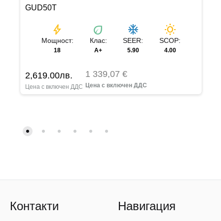
GUD50T
bolt
eco
ac_unit
wb_sunny
Мощност:
Клас:
SEER:
SCOP:
18
А+
5.90
4.00
1 339,07 €
2,619.00
лв.
Контакти
Навигация