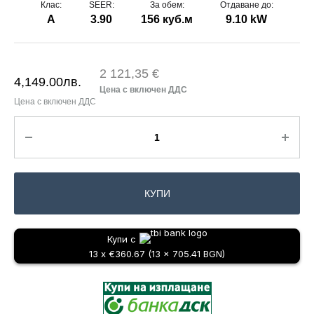
Клас:
SEER:
За обем:
Отдаване до:
A
3.90
156 куб.м
9.10 kW
2 121,35 €
4,149.00
лв.
КУПИ
Купи с
13 x €360.67 (13 x 705.41 BGN)