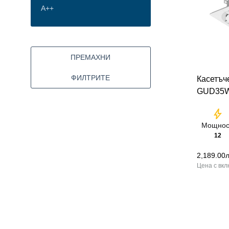
A++
ПРЕМАХНИ
ФИЛТРИТЕ
Касетъч
GUD35W
bolt
Мощнос
12
2,189.00
л