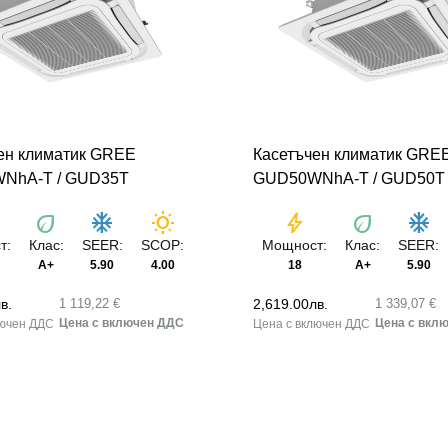
ен климатик GREE
Касетъчен климатик GRE
NhA-T / GUD35T
GUD50WNhA-T / GUD50T
eco
ac_unit
wb_sunny
bolt
eco
ac_unit
т:
Клас:
SEER:
SCOP:
Мощност:
Клас:
SEER:
А+
5.90
4.00
18
А+
5.90
в.
2,619.00
лв.
1 119,22 €
1 339,07 €