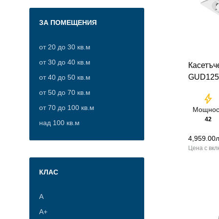
49
ЗА ПОМЕЩЕНИЯ
60
от 20 до 30 кв.м
от 30 до 40 кв.м
Касетъч
GUD125
от 40 до 50 кв.м
от 50 до 70 кв.м
bolt
от 70 до 100 кв.м
Мощнос
42
над 100 кв.м
4,959.00
л
КЛАС
А
А+