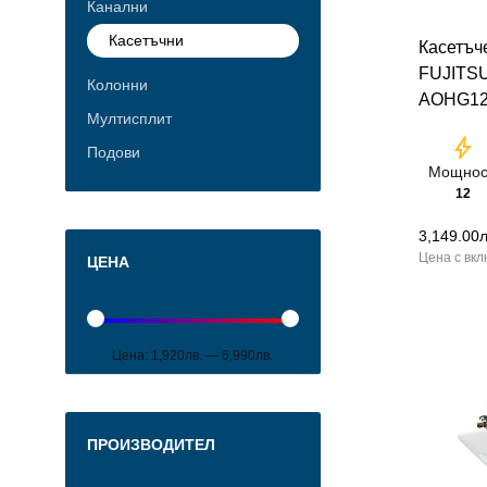
Канални
Касетъчни
Касетъч
FUJITS
Колонни
AOHG12
Мултисплит
bolt
Подови
Мощнос
12
3,149.00
л
ЦЕНА
Цена:
1,920лв.
—
6,990лв.
ПРОИЗВОДИТЕЛ