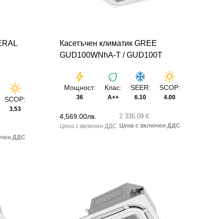
ERAL
Касетъчен климатик GREE
GUD100WNhA-T / GUD100T
bolt
eco
ac_unit
wb_sunny
wb_sunny
Мощност:
Клас:
SEER:
SCOP:
36
A++
6.10
4.00
SCOP:
3.53
4,569.00
лв.
2 336,09 €