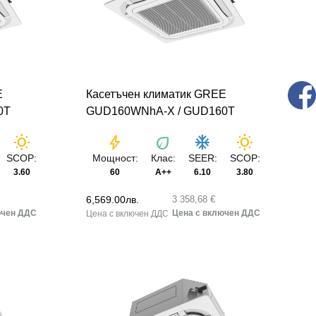
E
Касетъчен климатик GREE
0T
GUD160WNhA-X / GUD160T
wb_sunny
bolt
eco
ac_unit
wb_sunny
SCOP:
Мощност:
Клас:
SEER:
SCOP:
3.60
60
A++
6.10
3.80
6,569.00
лв.
3 358,68 €