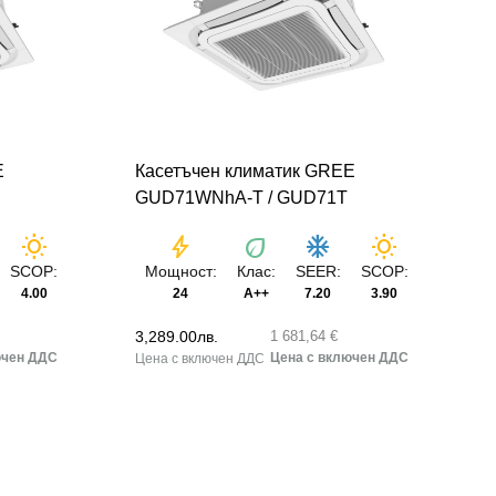
E
Касетъчен климатик GREE
GUD71WNhA-T / GUD71T
wb_sunny
bolt
eco
ac_unit
wb_sunny
SCOP:
Мощност:
Клас:
SEER:
SCOP:
4.00
24
A++
7.20
3.90
3,289.00
лв.
1 681,64 €