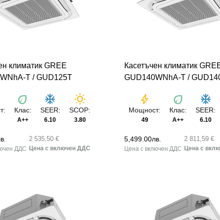
ен климатик GREE
Касетъчен климатик GRE
WNhA-T / GUD125T
GUD140WNhA-T / GUD14
eco
ac_unit
wb_sunny
bolt
eco
ac_unit
т:
Клас:
SEER:
SCOP:
Мощност:
Клас:
SEER:
A++
6.10
3.80
49
A++
6.10
в.
5,499.00
лв.
2 535,50 €
2 811,59 €