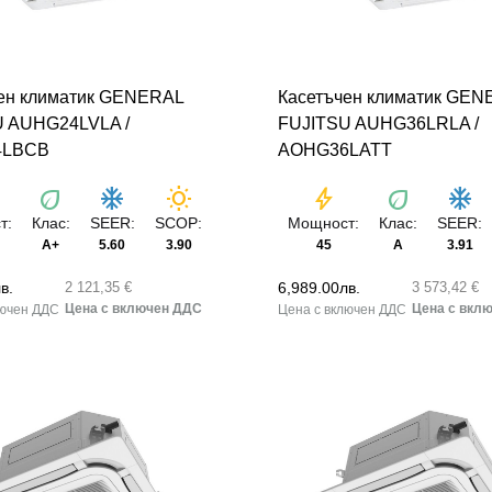
ен климатик GENERAL
Касетъчен климатик GEN
U AUHG24LVLA /
FUJITSU AUHG36LRLA /
4LBCB
AOHG36LATT
eco
ac_unit
wb_sunny
bolt
eco
ac_unit
т:
Клас:
SEER:
SCOP:
Мощност:
Клас:
SEER:
А+
5.60
3.90
45
А
3.91
в.
6,989.00
лв.
2 121,35 €
3 573,42 €