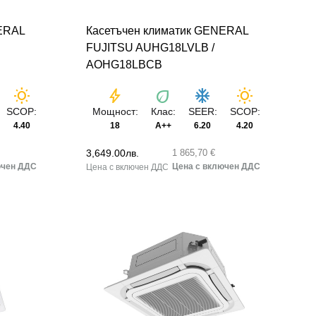
ERAL
Касетъчен климатик GENERAL
FUJITSU AUHG18LVLB /
AOHG18LBCB
wb_sunny
bolt
eco
ac_unit
wb_sunny
SCOP:
Мощност:
Клас:
SEER:
SCOP:
4.40
18
A++
6.20
4.20
3,649.00
лв.
1 865,70 €