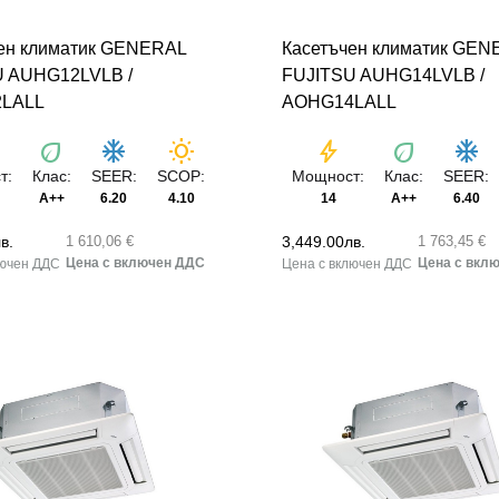
ен климатик GENERAL
Касетъчен климатик GEN
U AUHG12LVLB /
FUJITSU AUHG14LVLB /
LALL
AOHG14LALL
eco
ac_unit
wb_sunny
bolt
eco
ac_unit
т:
Клас:
SEER:
SCOP:
Мощност:
Клас:
SEER:
A++
6.20
4.10
14
A++
6.40
в.
3,449.00
лв.
1 610,06 €
1 763,45 €