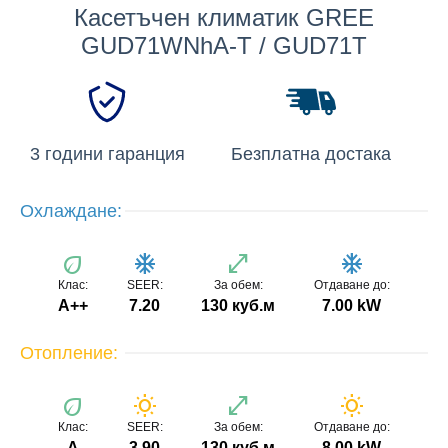
Касетъчен климатик GREE
GUD71WNhA-T / GUD71T
3 години гаранция
Безплатна достака
Охлаждане:
eco
ac_unit
open_in_full
ac_unit
Клас:
SEER:
За обем:
Отдаване до:
A++
7.20
130 куб.м
7.00 kW
Отопление:
eco
wb_sunny
open_in_full
wb_sunny
Клас:
SEER:
За обем:
Отдаване до:
A
3.90
130 куб.м
8.00 kW