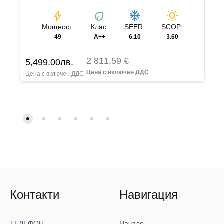
bolt
eco
ac_unit
wb_sunny
Мощност:
Клас:
SEER:
SCOP:
49
A++
6.10
3.60
2 811,59 €
5,499.00
лв.
Контакти
Навигация
ТЕЛЕФОН
Начало