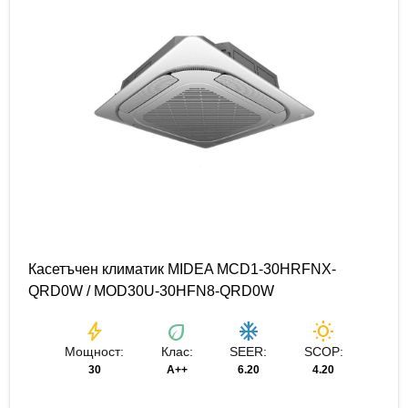
Касетъчен климатик MIDEA MCD1-30HRFNX-
QRD0W / MOD30U-30HFN8-QRD0W
bolt
eco
ac_unit
wb_sunny
Мощност:
Клас:
SEER:
SCOP:
30
A++
6.20
4.20