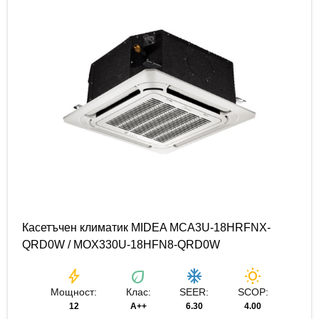
Касетъчен климатик MIDEA MCA3U-18HRFNX-
QRD0W / MOX330U-18HFN8-QRD0W
bolt
eco
ac_unit
wb_sunny
Мощност:
Клас:
SEER:
SCOP:
12
A++
6.30
4.00