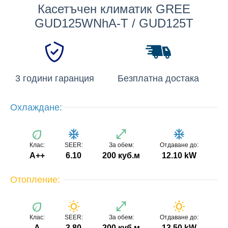
Касетъчен климатик GREE
GUD125WNhA-T / GUD125T
3 години гаранция
Безплатна достака
Охлаждане:
eco
ac_unit
open_in_full
ac_unit
Клас:
SEER:
За обем:
Отдаване до:
A++
6.10
200 куб.м
12.10 kW
Отопление:
eco
wb_sunny
open_in_full
wb_sunny
Клас:
SEER:
За обем:
Отдаване до:
A
3.80
200 куб.м
13.50 kW