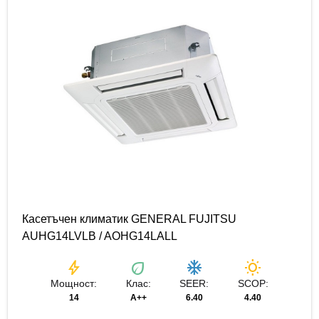
Касетъчен климатик GENERAL FUJITSU
AUHG14LVLB / AOHG14LALL
bolt
eco
ac_unit
wb_sunny
Мощност:
Клас:
SEER:
SCOP:
14
A++
6.40
4.40