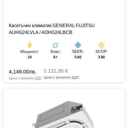
Касетъчен климатик GENERAL FUJITSU
AUHG24LVLA / AOHG24LBCB
bolt
eco
ac_unit
wb_sunny
Мощност:
Клас:
SEER:
SCOP:
24
А+
5.60
3.90
2 121,35 €
4,149.00
лв.