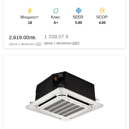
bolt
eco
ac_unit
wb_sunny
Мощност:
Клас:
SEER:
SCOP:
18
А+
5.90
4.00
1 339,07 €
2,619.00
лв.