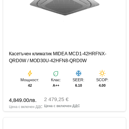
Касетъчен климатик MIDEA MCD1-42HRFNX-
QRD0W / MOD30U-42HFN8-QRD0W
bolt
eco
ac_unit
wb_sunny
Мощност:
Клас:
SEER:
SCOP:
42
A++
6.10
4.00
2 479,25 €
4,849.00
лв.