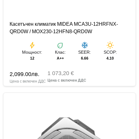
Касетъчен климатик MIDEA MCA3U-12HRFNX-
QRD0W / MOX230-12HFN8-QRD0W
bolt
eco
ac_unit
wb_sunny
Мощност:
Клас:
SEER:
SCOP:
12
A++
6.66
4.10
1 073,20 €
2,099.00
лв.