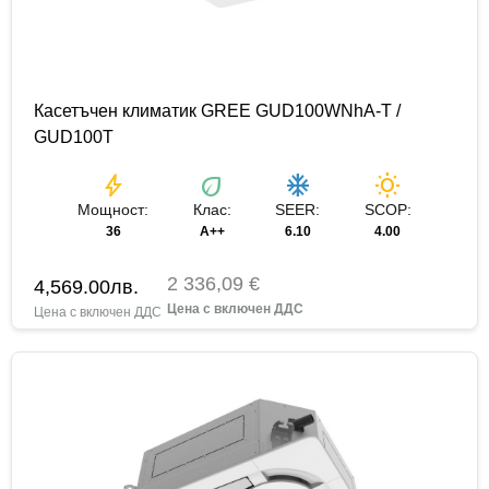
Касетъчен климатик GREE GUD100WNhA-T /
GUD100T
bolt
eco
ac_unit
wb_sunny
Мощност:
Клас:
SEER:
SCOP:
36
A++
6.10
4.00
2 336,09 €
4,569.00
лв.