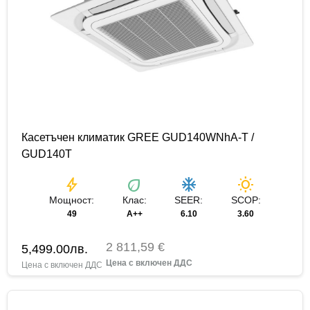
Касетъчен климатик GREE GUD140WNhA-T /
GUD140T
bolt
eco
ac_unit
wb_sunny
Мощност:
Клас:
SEER:
SCOP:
49
A++
6.10
3.60
2 811,59 €
5,499.00
лв.