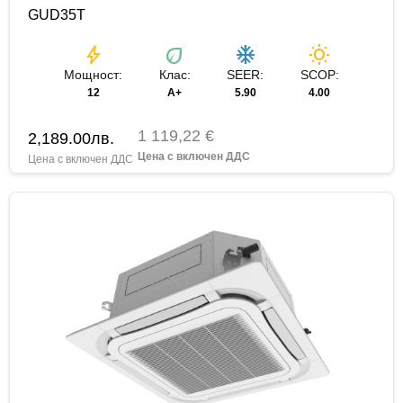
GUD35T
bolt
eco
ac_unit
wb_sunny
Мощност:
Клас:
SEER:
SCOP:
12
А+
5.90
4.00
1 119,22 €
2,189.00
лв.