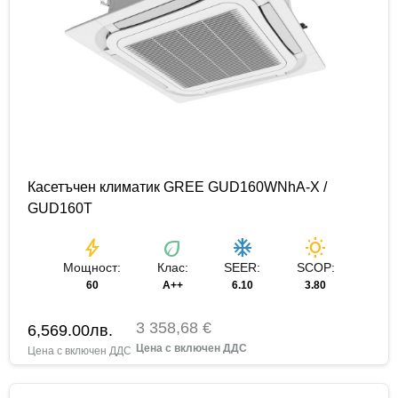
Касетъчен климатик GREE GUD160WNhA-X /
GUD160T
bolt
eco
ac_unit
wb_sunny
Мощност:
Клас:
SEER:
SCOP:
60
A++
6.10
3.80
3 358,68 €
6,569.00
лв.