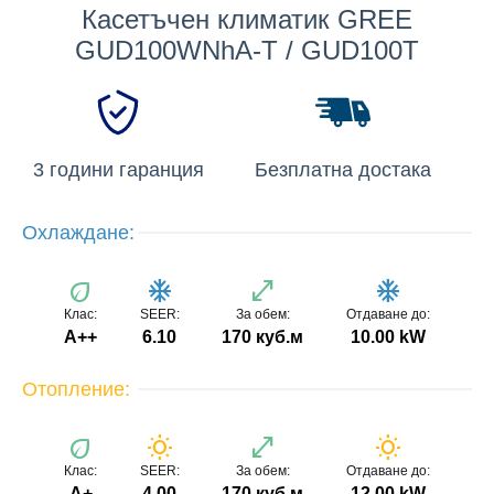
Касетъчен климатик GREE
GUD100WNhA-T / GUD100T
3 години гаранция
Безплатна достака
Охлаждане:
eco
ac_unit
open_in_full
ac_unit
Клас:
SEER:
За обем:
Отдаване до:
A++
6.10
170 куб.м
10.00 kW
Отопление:
eco
wb_sunny
open_in_full
wb_sunny
Клас:
SEER:
За обем:
Отдаване до:
A+
4.00
170 куб.м
12.00 kW