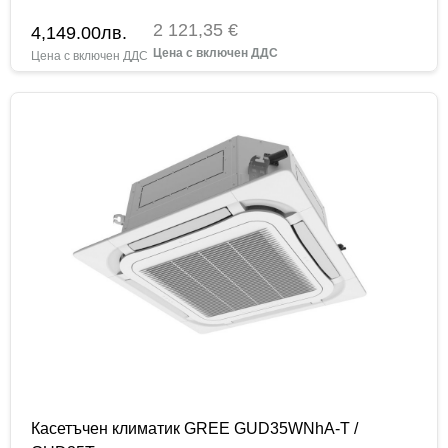
2 121,35 €
4,149.00
лв.
Касетъчен климатик GREE GUD35WNhA-T /