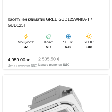
Касетъчен климатик GREE GUD125WNhA-T /
GUD125T
bolt
eco
ac_unit
wb_sunny
Мощност:
Клас:
SEER:
SCOP:
42
A++
6.10
3.80
2 535,50 €
4,959.00
лв.