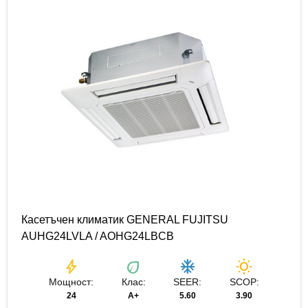
Касетъчен климатик GENERAL FUJITSU
AUHG24LVLA / AOHG24LBCB
bolt
eco
ac_unit
wb_sunny
Мощност:
Клас:
SEER:
SCOP:
24
А+
5.60
3.90