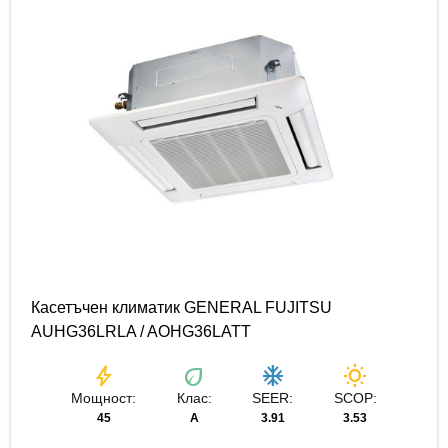
Касетъчен климатик GENERAL FUJITSU
AUHG36LRLA / AOHG36LATT
bolt
eco
ac_unit
wb_sunny
Мощност:
Клас:
SEER:
SCOP:
45
А
3.91
3.53