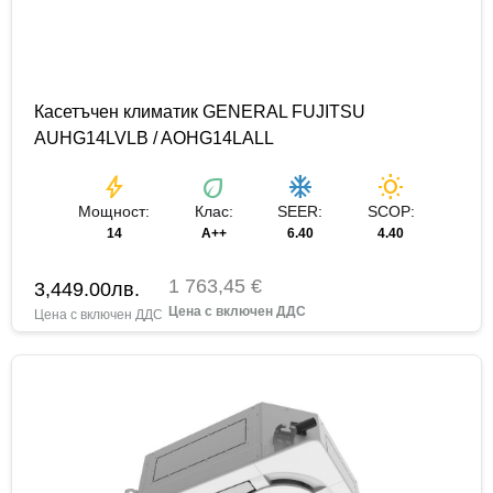
Касетъчен климатик GENERAL FUJITSU
AUHG14LVLB / AOHG14LALL
bolt
eco
ac_unit
wb_sunny
Мощност:
Клас:
SEER:
SCOP:
14
A++
6.40
4.40
1 763,45 €
3,449.00
лв.