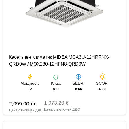
Касетъчен климатик MIDEA MCA3U-12HRFNX-
QRD0W / MOX230-12HFN8-QRD0W
bolt
eco
ac_unit
wb_sunny
Мощност:
Клас:
SEER:
SCOP:
12
A++
6.66
4.10
1 073,20 €
2,099.00
лв.