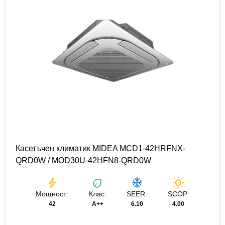
Касетъчен климатик MIDEA MCD1-42HRFNX-
QRD0W / MOD30U-42HFN8-QRD0W
bolt
eco
ac_unit
wb_sunny
Мощност:
Клас:
SEER:
SCOP:
42
A++
6.10
4.00