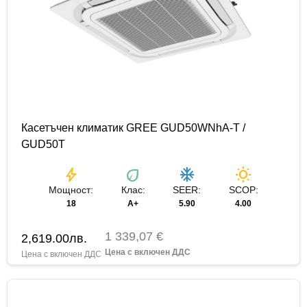
Касетъчен климатик GREE GUD50WNhA-T /
GUD50T
bolt
eco
ac_unit
wb_sunny
Мощност:
Клас:
SEER:
SCOP:
18
А+
5.90
4.00
1 339,07 €
2,619.00
лв.