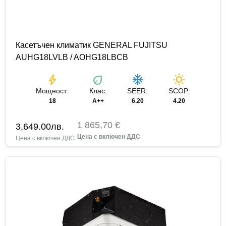
Касетъчен климатик GENERAL FUJITSU
AUHG18LVLB / AOHG18LBCB
bolt
eco
ac_unit
wb_sunny
Мощност:
Клас:
SEER:
SCOP:
18
A++
6.20
4.20
1 865,70 €
3,649.00
лв.