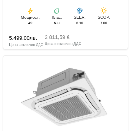
bolt
eco
ac_unit
wb_sunny
Мощност:
Клас:
SEER:
SCOP:
49
A++
6.10
3.60
2 811,59 €
5,499.00
лв.