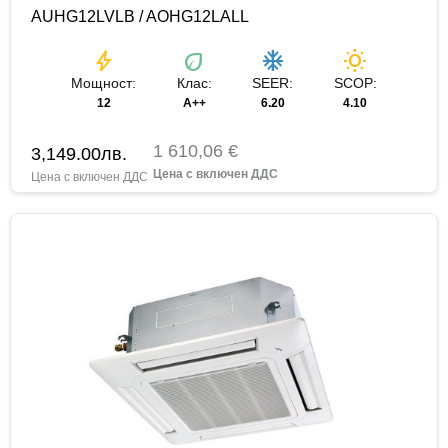
AUHG12LVLB / AOHG12LALL
bolt
eco
ac_unit
wb_sunny
Мощност:
Клас:
SEER:
SCOP:
12
A++
6.20
4.10
1 610,06 €
3,149.00
лв.