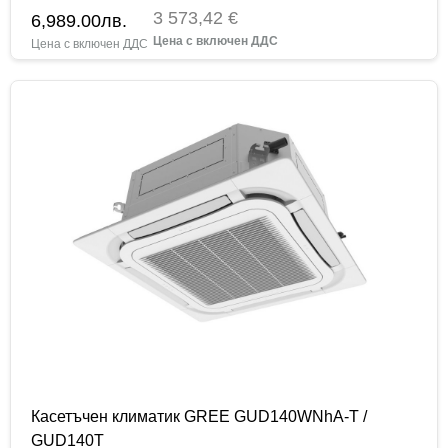
3 573,42 €
6,989.00
лв.
Касетъчен климатик GREE GUD140WNhA-T /
GUD140T