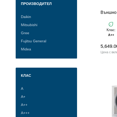
ПРОИЗВОДИТЕЛ
Външно
Daikin
eco
Mitsubishi
Клас:
Gree
A++
Fujitsu General
5,649.0
Midea
КЛАС
А
А+
A++
A+++