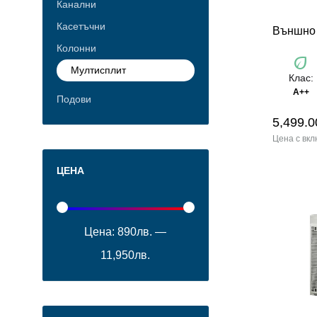
Канални
Касетъчни
Външно
Колонни
eco
Мултисплит
Клас:
A++
Подови
5,499.0
ЦЕНА
Цена:
890лв.
—
11,950лв.