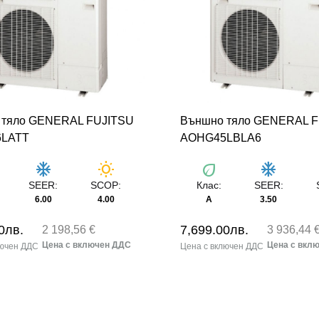
 тяло GENERAL FUJITSU
Външно тяло GENERAL 
LATT
AOHG45LBLA6
ac_unit
wb_sunny
eco
ac_unit
SEER:
SCOP:
Клас:
SEER:
6.00
4.00
А
3.50
0
лв.
7,699.00
лв.
2 198,56 €
3 936,44 