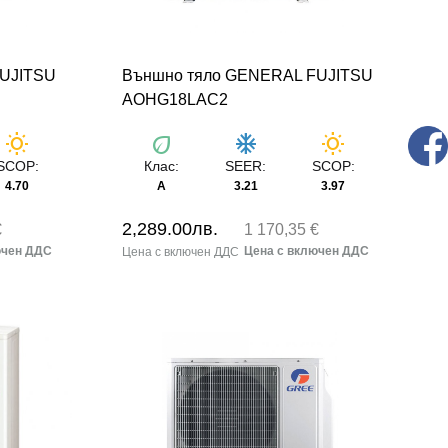
FUJITSU
Външно тяло GENERAL FUJITSU
AOHG18LAC2
wb_sunny
eco
ac_unit
wb_sunny
SCOP:
Клас:
SEER:
SCOP:
4.70
А
3.21
3.97
2,289.00
лв.
€
1 170,35 €