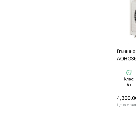
Външно
AOHG36
eco
Клас:
А+
4,300.0