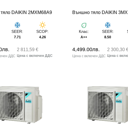
 тяло DAIKIN 2MXM68A9
Външно тяло DAIKIN 3M
ac_unit
wb_sunny
eco
ac_unit
SEER:
SCOP:
Клас:
SEER:
7.71
4.26
A++
8.50
0
лв.
4,499.00
лв.
2 811,59 €
2 300,30 