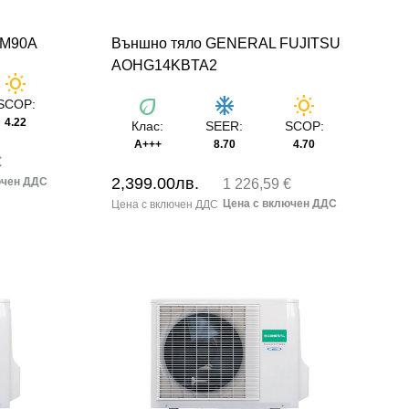
XM90A
Външно тяло GENERAL FUJITSU
AOHG14KBTA2
wb_sunny
eco
ac_unit
wb_sunny
SCOP:
4.22
Клас:
SEER:
SCOP:
A+++
8.70
4.70
€
2,399.00
лв.
1 226,59 €