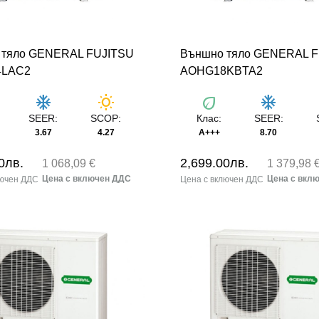
 тяло GENERAL FUJITSU
Външно тяло GENERAL 
4LAC2
AOHG18KBTA2
ac_unit
wb_sunny
eco
ac_unit
SEER:
SCOP:
Клас:
SEER:
3.67
4.27
A+++
8.70
0
лв.
2,699.00
лв.
1 068,09 €
1 379,98 