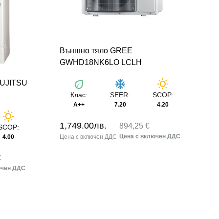
Външно тяло GREE
GWHD18NK6LO LCLH
eco
ac_unit
wb_sunny
FUJITSU
Клас:
SEER:
SCOP:
A++
7.20
4.20
wb_sunny
1,749.00
лв.
894,25 €
SCOP:
4.00
€