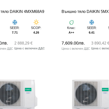
 тяло DAIKIN 4MXM68A9
Външно тяло DAIKIN 5M
ac_unit
wb_sunny
eco
ac_unit
SEER:
SCOP:
Клас:
SEER:
7.71
4.26
A++
6.41
0
лв.
7,609.00
лв.
2 888,29 €
3 890,42 