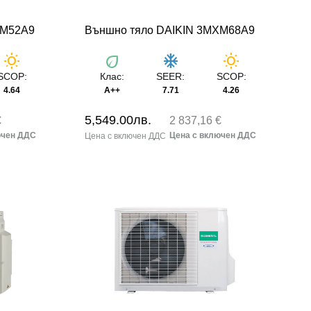
XM52A9
Външно тяло DAIKIN 3MXM68A9
wb_sunny
eco
ac_unit
wb_sunny
SCOP:
Клас:
SEER:
SCOP:
4.64
A++
7.71
4.26
5,549.00
лв.
€
2 837,16 €